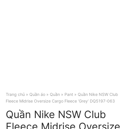
Trang chủ
»
Quần áo
»
Quần
»
Pant
» Quần Nike NSW Club
Fleece Midrise Oversize Cargo Fleece ‘Grey’ DQ5197-063
Quần Nike NSW Club
Fleece Midrise Oversize