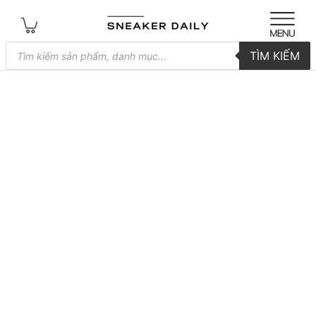
Tìm
TÌM KIẾM
kiếm
sản
phẩm