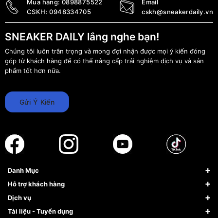
Mua hàng:
0898875522
Email
CSKH:
0948334705
cskh@sneakerdaily.vn
SNEAKER DAILY lắng nghe bạn!
Chúng tôi luôn trân trọng và mong đợi nhận được mọi ý kiến đóng
góp từ khách hàng để có thể nâng cấp trải nghiệm dịch vụ và sản
phẩm tốt hơn nữa.
Gửi Ý Kiến
Danh Mục
Sneaker
Hỗ trợ khách hàng
Giày Bóng Rổ
FAQs & Help
Dịch vụ
Giày Nike
Về Fundiin
Tạp chí
Tài liệu - Tuyển dụng