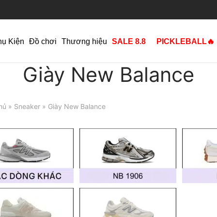
hụ Kiện
Đồ chơi
Thương hiệu
SALE 8.8
PICKLEBALL🔥
Giày New Balance
hủ
»
Sneaker
» Giày New Balance