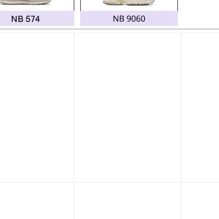
p 0%
Trả góp 0%
Trả góp
New Balance
Giày New Balance
Giày N
Silver Metallic
204L “Black Patent”
204L ‘
Green’
U204LMRA
Stone
LSWB
3.090.000
₫
3
2.990.000
₫