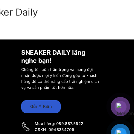
er Daily
SNEAKER DAILY lắng
nghe bạn!
tốt, đặc biệt là
Chúng tôi luôn trân trọng và mong đợi
nhận được mọi ý kiến đóng góp từ khách
hàng để có thể nâng cấp trải nghiệm dịch
 thước và chiều
vụ và sản phẩm tốt hơn nữa.
Gửi Ý Kiến
u, từ phong cách
Mua hàng:
089.887.5522
CSKH:
0948334705
ượng, giúp tăng độ