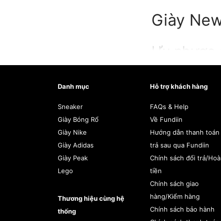
Giày New
Ưu nhược 
Ưu điểm:
Danh mục
Hỗ trợ khách hàng
1 – Thoải mái và hỗ
Sneaker
FAQs & Help
cho những người c
Giày Bóng Rổ
Về Fundiin
Giày Nike
Hướng dẫn thanh toán
2 – Đa dạng về kí
Giày Adidas
trả sau qua Fundiin
rộng, phù hợp với
Giày Peak
Chính sách đổi trả/Ho
Lego
tiền
3 – Kiểu dáng đa 
Chính sách giao
thể thao đến đôi g
hàng/Kiểm hàng
Thương hiệu cùng hệ
Chính sách bảo hành
thống
4 – Chất lượng chế