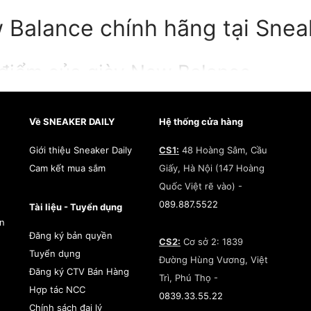
 Balance chính hãng tại Sneak
điểm của giày New Balance
Về SNEAKER DAILY
Hệ thống cửa hàng
 trợ tốt:
New Balance
nổi tiếng với thiết kế êm ái và hỗ trợ 
Giới thiệu Sneaker Daily
CS1:
48 Hoàng Sâm, Cầu
ó cấu trúc chân đặc biệt.
Cam kết mua sắm
Giấy, Hà Nội (147 Hoàng
Quốc Việt rẽ vào) -
ch thước và chiều rộng:
Họ cung cấp nhiều lựa chọn về kích
089.887.5522
Tài liệu - Tuyển dụng
 nhiều hình dạng chân khác nhau.
àn
Đăng ký bản quyền
CS2:
Cơ sở 2: 1839
Tuyển dụng
dạng:
New Balance có nhiều kiểu dáng và màu sắc khác nha
Đường Hùng Vương, Việt
Đăng ký CTV Bán Hàng
iày casual, phục vụ nhu cầu đa dạng của người tiêu dùng.
Trì, Phú Thọ -
Hợp tác NCC
0839.33.55.22
Chính sách đại lý
 tác tốt:
Họ sử dụng chất liệu và công nghệ chế tác chất l