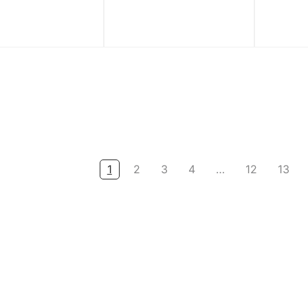
‘Bone Sparrow’
2002R ‘Calm Taupe’
‘Sea Sa
0ZGC
M2002RCC
1
4.459.000
₫
4.159.000
₫
1
3.390.000
₫
3.327.200
₫
1
2
3
4
…
12
13