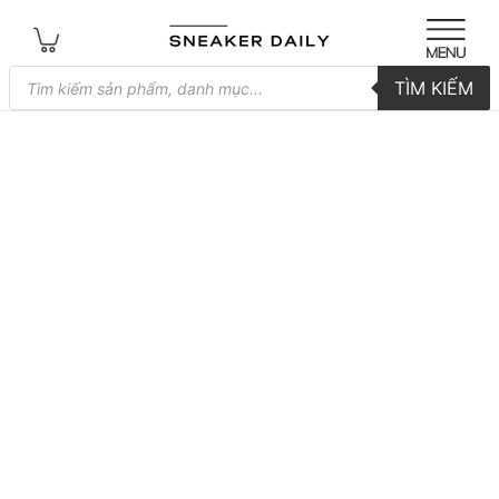
Tìm
TÌM KIẾM
kiếm
sản
phẩm