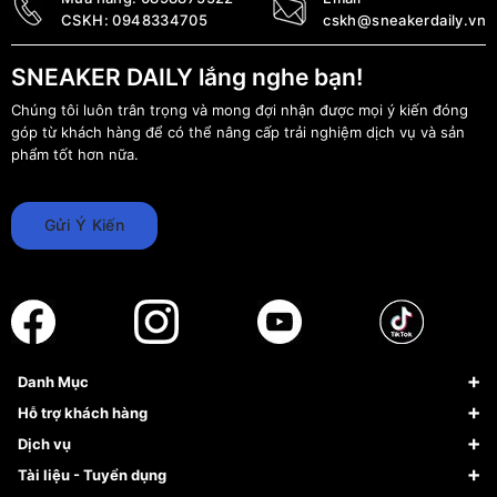
CSKH:
0948334705
cskh@sneakerdaily.vn
SNEAKER DAILY lắng nghe bạn!
Chúng tôi luôn trân trọng và mong đợi nhận được mọi ý kiến đóng
góp từ khách hàng để có thể nâng cấp trải nghiệm dịch vụ và sản
phẩm tốt hơn nữa.
Gửi Ý Kiến
Danh Mục
Sneaker
Hỗ trợ khách hàng
Giày Bóng Rổ
FAQs & Help
Dịch vụ
Giày Nike
Về Fundiin
Tạp chí
Tài liệu - Tuyển dụng