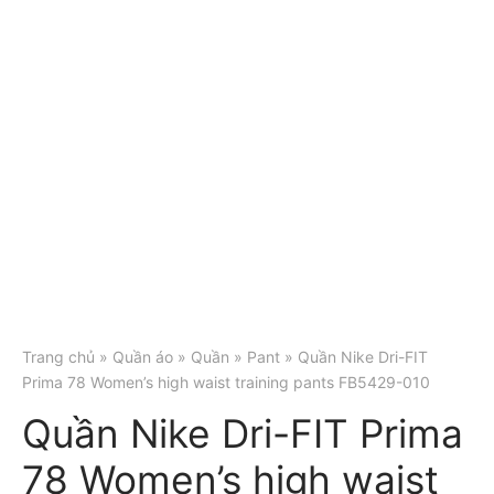
Trang chủ
»
Quần áo
»
Quần
»
Pant
» Quần Nike Dri-FIT
Prima 78 Women’s high waist training pants FB5429-010
Quần Nike Dri-FIT Prima
78 Women’s high waist