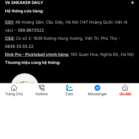
Giày Adidas
Hướng dẫn thanh toán trả sau qua Fundiin
Dịch vụ ký gửi
Đăng ký bản quyền
Về SNEAKER DAILY
Giày Peak
Chính sách đổi trả/Hoàn tiền
Tuyển dụng
Câu chuyện về SNEAKER DAILY
Hệ thống cửa hàng:
Lego
Chính sách giao hàng/Kiểm hàng
Đăng ký Cộng Tác Viên Bán Hàng
Cam kết mua sắm
CS1:
48 Hoàng Sâm, Cầu Giấy, Hà Nội (147 Hoàng Quốc Việt rẽ
Chính sách bảo hành
Hợp tác NCC
vào) -
089.887.5522
Chính sách thanh toán
Chính sách đại lý
CS2:
Cơ sở 2: 1839 Đường Hùng Vương, Việt Trì, Phú Thọ -
Điều khoản dịch vụ
0839.33.55.22
Chính sách bảo mật
Dink Pro - Pickleball chính hãng:
165 Quan Hoa, Nghĩa Đô, Hà Nội
Kiểm tra tình trạng đơn hàng
Thương hiệu cùng hệ thống:
Trang Chủ
Hotline
Zalo
Messenger
Ưu đãi
ĐKKD:01G8033450 - Cấp ngày: 04/05/2023 - Nơi cấp: Hà Nội