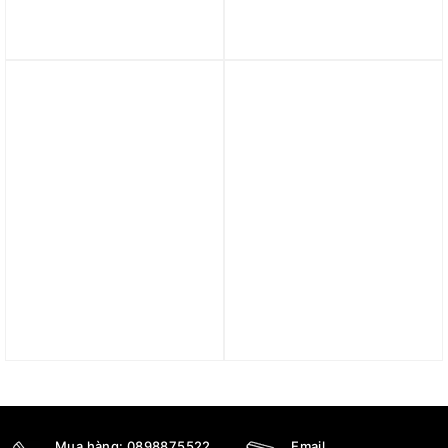
Club Fleece Women’s
Fleece Women’s Pants
Mid-Rise Oversized
FV7156-601
Cargo Sweatpants
2.190.000
₫
DQ5197-051
1.890.000
₫
Trả góp 0%
Trả góp 0%
Quần Air Jordan women
Quần Fear of God
knit pants FZ4202-223
Essentials Sweatpants
Fall SS23 Core Heather
4.490.000
₫
4.290.000
₫
Mua hàng:
0898875522
Email