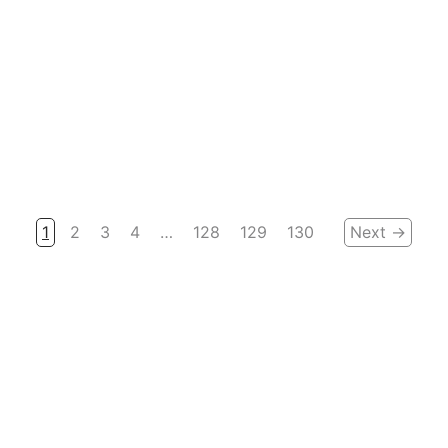
1
2
3
4
…
128
129
130
Next →