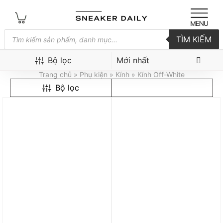
Tìm
TÌM KIẾM
kiếm
sản
Kính Off-White
phẩm
Bộ lọc
Trang chủ
»
Phụ kiện
»
Kính
» Kính Off-White
Bộ lọc
Trả góp 0%
Trả góp 0%