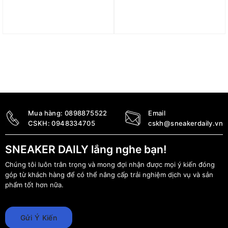
Kính OFF-WHITE Virgil
Kính OFF-WHITE
Square Frame Sunglasses
Manchester Sunglasses
Black/Grey
Black/Yellow
OERI126S24PLA0011007
OERI129S24PLA0011018
7.890.000
₫
6.490.000
₫
Mua hàng:
0898875522
Email
CSKH:
0948334705
cskh@sneakerdaily.vn
SNEAKER DAILY lắng nghe bạn!
Chúng tôi luôn trân trọng và mong đợi nhận được mọi ý kiến đóng
góp từ khách hàng để có thể nâng cấp trải nghiệm dịch vụ và sản
phẩm tốt hơn nữa.
Gửi Ý Kiến