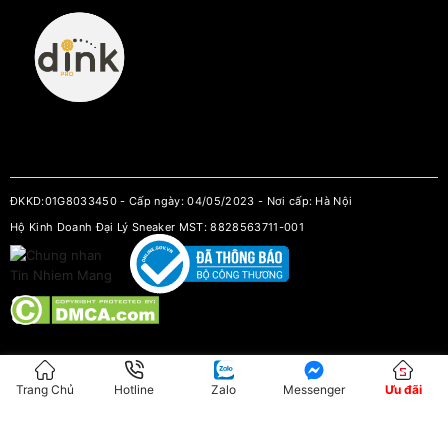
ĐKKD:01G8033450 - Cấp ngày: 04/05/2023 - Nơi cấp: Hà Nội
Hộ Kinh Doanh Đại Lý Sneaker MST: 8828563711-001
Trang Chủ
Hotline
Zalo
Messenger
Ưu đãi
Tìm
TÌM KIẾM
kiếm
sản