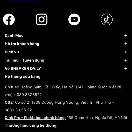
Danh Mục
Sneaker
Hỗ trợ khách hàng
Giày Bóng Rổ
FAQs & Help
Dịch vụ
Giày Nike
Về Fundiin
Tạp chí
Tài liệu - Tuyển dụng
Giày Adidas
Hướng dẫn thanh toán trả sau qua Fundiin
Dịch vụ ký gửi
Đăng ký bản quyền
Về SNEAKER DAILY
Giày Peak
Chính sách đổi trả/Hoàn tiền
Tuyển dụng
Câu chuyện về SNEAKER DAILY
Hệ thống cửa hàng:
Lego
Chính sách giao hàng/Kiểm hàng
Đăng ký Cộng Tác Viên Bán Hàng
Cam kết mua sắm
CS1:
48 Hoàng Sâm, Cầu Giấy, Hà Nội (147 Hoàng Quốc Việt rẽ
Chính sách bảo hành
Hợp tác NCC
vào) -
089.887.5522
Chính sách thanh toán
Chính sách đại lý
CS2:
Cơ sở 2: 1839 Đường Hùng Vương, Việt Trì, Phú Thọ -
Điều khoản dịch vụ
0839.33.55.22
Chính sách bảo mật
Dink Pro - Pickleball chính hãng:
165 Quan Hoa, Nghĩa Đô, Hà Nội
Kiểm tra tình trạng đơn hàng
Thương hiệu cùng hệ thống: