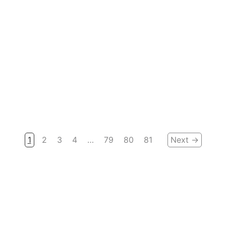
1.990.000
₫
2.390.000
₫
1
2
3
4
…
79
80
81
Next →