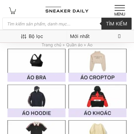
Tìm
TÌM KIẾM
kiếm
sản
Áo
phẩm
Bộ lọc
Trang chủ
»
Quần áo
» Áo