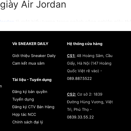
iày Air Jordan
Jordan
là một biểu tượng trong ngành công nghiệp giày thể
Về SNEAKER DAILY
Hệ thống cửa hàng
ời vào năm 1984, thương hiệu này được tạo ra bởi hãng th
 bóng rổ
Michael Jordan
, người được coi là một trong nhữn
Giới thiệu Sneaker Daily
CS1:
48 Hoàng Sâm, Cầu
ại.
Cam kết mua sắm
Giấy, Hà Nội (147 Hoàng
Quốc Việt rẽ vào) -
ơng hiệu
giày Jordan
đã đánh dấu sự kết hợp lịch sử giữa
s
089.887.5522
Tài liệu - Tuyển dụng
ở thành một biểu tượng vĩ đại. Dòng giày Jordan không chỉ
àn
à biểu tượng của cái tôi, cá tính và đam mê mãnh liệt. Các
Đăng ký bản quyền
CS2:
Cơ sở 2: 1839
 độc đáo và sáng tạo, được trang bị công nghệ tiên tiến đ
Tuyển dụng
Đường Hùng Vương, Việt
ối đa cho người sử dụng.
Đăng ký CTV Bán Hàng
Trì, Phú Thọ -
Hợp tác NCC
0839.33.55.22
Chính sách đại lý