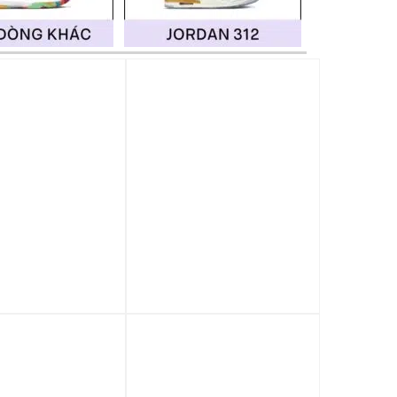
 0%
Trả góp 0%
ke Air Jordan 1
Giày Nike Air Jordan 1
utral Grey
Low ‘Sail Ghost’
ed’ 553558-045
DC0774-106
.190.000
₫
2.990.000
₫
 0%
Trả góp 0%