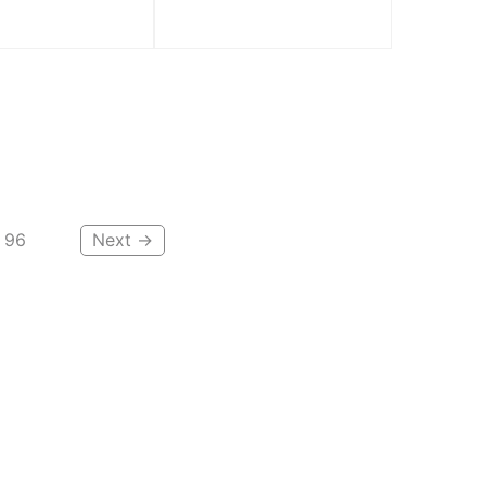
Grey’ 553558-
‘Midnight Navy’
553558-404
.790.000
₫
3.790.000
₫
96
Next →