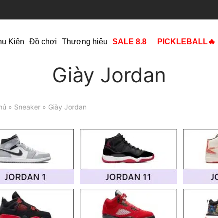
hụ Kiện
Đồ chơi
Thương hiệu
SALE 8.8
PICKLEBALL🔥
Giày Jordan
hủ
»
Sneaker
» Giày Jordan