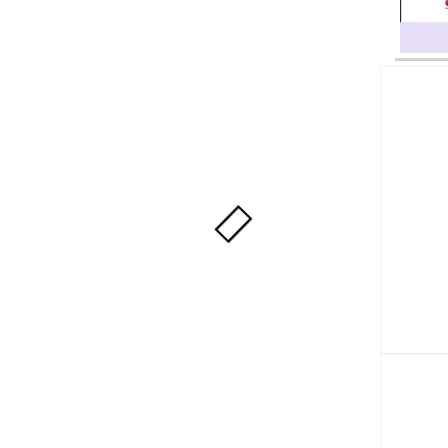
Trả gó
Giày 
SE ‘S
Team 
Trả gó