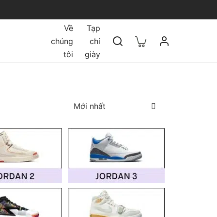
Về
Tạp
chúng
chí
tôi
giày