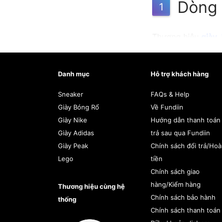
Dòng g
1
Thương hiệu
giày 
trang.
Danh mục
Hỗ trợ khách hàng
Jordan Brand ra đ
cùng huyền thoại
Sneaker
FAQs & Help
đại nhất mọi thời đ
Giày Bóng Rổ
Về Fundiin
Giày Nike
Hướng dẫn thanh toán
Sự ra đời của thư
Giày Adidas
trả sau qua Fundiin
trang, khiến nó tr
Giày Peak
Chính sách đổi trả/Ho
thể thao, mà còn l
Lego
tiền
thường có thiết kế
Chính sách giao
mái và hiệu suất t
hàng/Kiểm hàng
Thương hiệu cùng hệ
Chính sách bảo hành
thống
Chính sách thanh toán