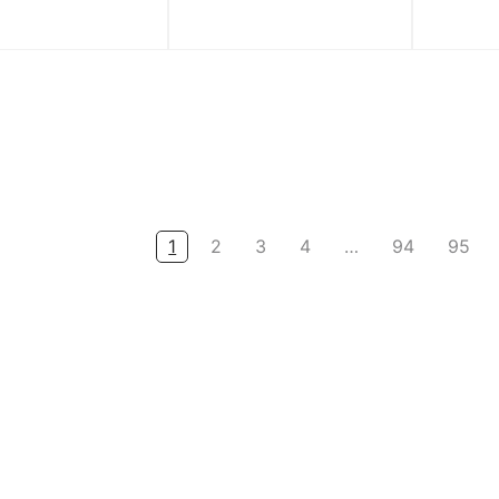
 ‘Sail Floral
High OG ‘Flight Club’
‘Olive 
h’ IF4391-100
II9811-001
046
5.390.000
₫
6.290.000
₫
3
1
2
3
4
…
94
95