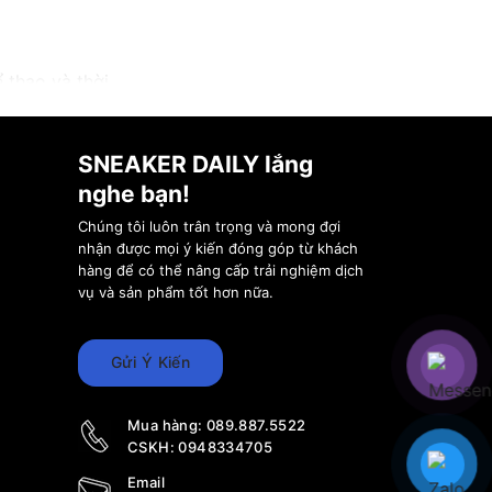
 thao và thời
SNEAKER DAILY lắng
ể thao
Nike
kết hợp
nghe bạn!
g vận động viên vĩ
Chúng tôi luôn trân trọng và mong đợi
nhận được mọi ý kiến đóng góp từ khách
hàng để có thể nâng cấp trải nghiệm dịch
neaker
và thời
vụ và sản phẩm tốt hơn nữa.
 là một sản phẩm
 mẫu giày Jordan
ể cung cấp sự thoải
Gửi Ý Kiến
Mua hàng:
089.887.5522
CSKH:
0948334705
Email