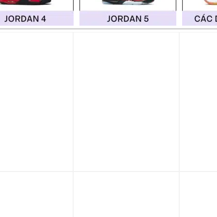
p 0%
Trả góp 0%
Trả góp
Air Jordan 1 Low
Giày Nike Air Jordan 1
Giày Ni
ail Baroque Brown
Low ‘Aura’ 553558-
Low ‘Ne
Red’ IX5004-121
400
Infrar
4.090.000
₫
3.690.000
₫
3
p 0%
Trả góp 0%
Trả góp