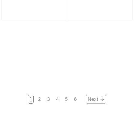
Giày Li-Ning cầu lông
Giày Cầu Lông Li-Ning
nam AYTS016-9
Thunder ‘Pink’ AYAS018-
6
1.090.000
₫
2.450.000
₫
1
2
3
4
5
6
Next →