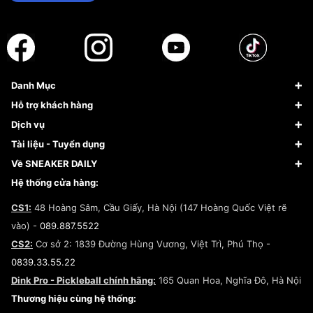
Danh Mục
Sneaker
Hỗ trợ khách hàng
Giày Bóng Rổ
FAQs & Help
Dịch vụ
Giày Nike
Về Fundiin
Tạp chí
Tài liệu - Tuyển dụng
Giày Adidas
Hướng dẫn thanh toán trả sau qua Fundiin
Dịch vụ ký gửi
Đăng ký bản quyền
Về SNEAKER DAILY
Giày Peak
Chính sách đổi trả/Hoàn tiền
Tuyển dụng
Câu chuyện về SNEAKER DAILY
Hệ thống cửa hàng:
Lego
Chính sách giao hàng/Kiểm hàng
Đăng ký Cộng Tác Viên Bán Hàng
Cam kết mua sắm
CS1:
48 Hoàng Sâm, Cầu Giấy, Hà Nội (147 Hoàng Quốc Việt rẽ
Chính sách bảo hành
Hợp tác NCC
vào) -
089.887.5522
Chính sách thanh toán
Chính sách đại lý
CS2:
Cơ sở 2: 1839 Đường Hùng Vương, Việt Trì, Phú Thọ -
Điều khoản dịch vụ
0839.33.55.22
Chính sách bảo mật
Dink Pro - Pickleball chính hãng:
165 Quan Hoa, Nghĩa Đô, Hà Nội
Kiểm tra tình trạng đơn hàng
Thương hiệu cùng hệ thống: