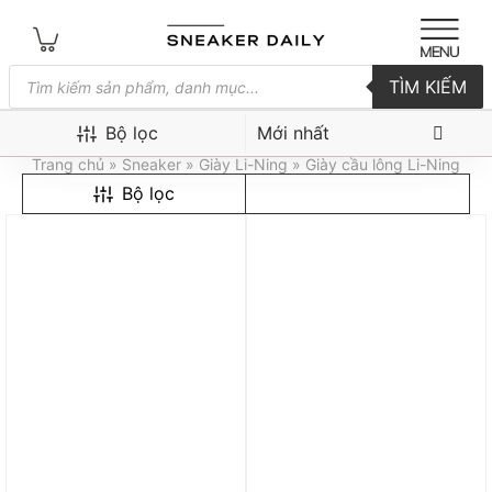
Tìm
TÌM KIẾM
kiếm
sản
Giày cầu lông Li-Ning
phẩm
Bộ lọc
Trang chủ
»
Sneaker
»
Giày Li-Ning
» Giày cầu lông Li-Ning
Bộ lọc