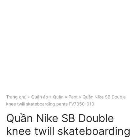
Trang chủ
»
Quần áo
»
Quần
»
Pant
» Quần Nike SB Double
knee twill skateboarding pants FV7350-010
Quần Nike SB Double
knee twill skateboarding