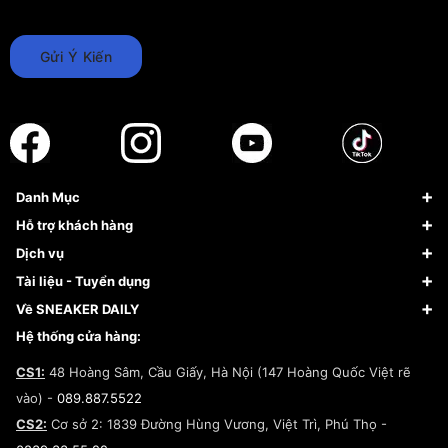
Gửi Ý Kiến
Danh Mục
Sneaker
Hỗ trợ khách hàng
Giày Bóng Rổ
FAQs & Help
Dịch vụ
Giày Nike
Về Fundiin
Tạp chí
Tài liệu - Tuyển dụng
Giày Adidas
Hướng dẫn thanh toán trả sau qua Fundiin
Dịch vụ ký gửi
Đăng ký bản quyền
Về SNEAKER DAILY
Giày Peak
Chính sách đổi trả/Hoàn tiền
Tuyển dụng
Câu chuyện về SNEAKER DAILY
Hệ thống cửa hàng:
Lego
Chính sách giao hàng/Kiểm hàng
Đăng ký Cộng Tác Viên Bán Hàng
Cam kết mua sắm
CS1:
48 Hoàng Sâm, Cầu Giấy, Hà Nội (147 Hoàng Quốc Việt rẽ
Chính sách bảo hành
Hợp tác NCC
vào) -
089.887.5522
Chính sách thanh toán
Chính sách đại lý
CS2:
Cơ sở 2: 1839 Đường Hùng Vương, Việt Trì, Phú Thọ -
Điều khoản dịch vụ