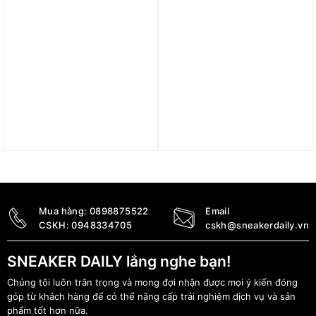
Quần nike club Men’s
Quần Air jordan flight
Balloon Pants HJ1974-
fleece women pants
025
FV7060-010
2.490.000
₫
1.990.000
₫
Mua hàng:
0898875522
Email
CSKH:
0948334705
cskh@sneakerdaily.vn
SNEAKER DAILY lắng nghe bạn!
Chúng tôi luôn trân trọng và mong đợi nhận được mọi ý kiến đóng
góp từ khách hàng để có thể nâng cấp trải nghiệm dịch vụ và sản
phẩm tốt hơn nữa.