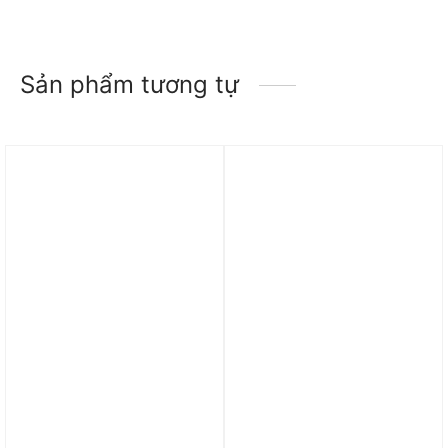
Sản phẩm tương tự
Trả góp 0%
Trả góp 0%
Quần Nike Court
Quần Nike Dri-FIT Prima
Heritage Men s French
78 Women’s high waist