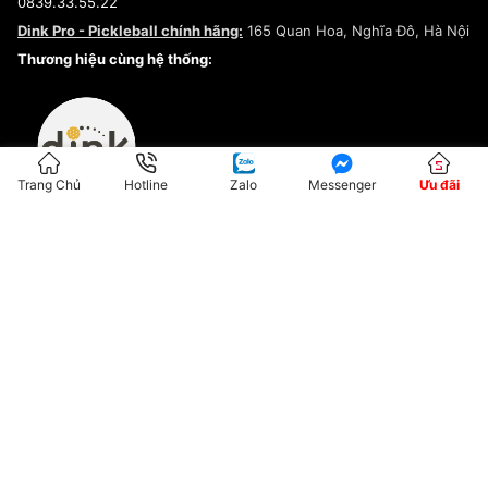
0839.33.55.22
Chính sách bảo mật
Dink Pro - Pickleball chính hãng:
165 Quan Hoa, Nghĩa Đô, Hà Nội
Kiểm tra tình trạng đơn hàng
Thương hiệu cùng hệ thống:
Trang Chủ
Hotline
Zalo
Messenger
Ưu đãi
ĐKKD:01G8033450 - Cấp ngày: 04/05/2023 - Nơi cấp: Hà Nội
Hộ Kinh Doanh Đại Lý Sneaker MST: 8828563711-001