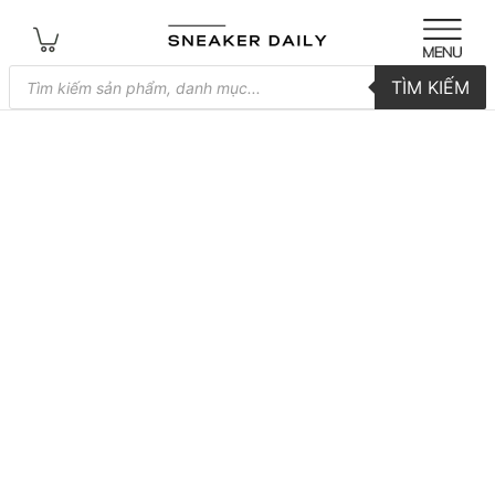
Tìm
TÌM KIẾM
kiếm
sản
phẩm