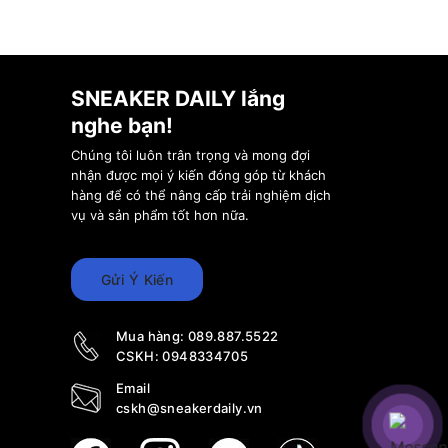
 thương hiệu
giày
ích trên toàn thế
SNEAKER DAILY lắng
nghe bạn!
Chúng tôi luôn trân trọng và mong đợi
nhận được mọi ý kiến đóng góp từ khách
hàng để có thể nâng cấp trải nghiệm dịch
với công nghệ đệm
vụ và sản phẩm tốt hơn nữa.
 với nhiều sở
Gửi Ý Kiến
Mua hàng:
089.887.5522
iữ form tốt và có
CSKH:
0948334705
Email
cskh@sneakerdaily.vn
g, đây là một đôi