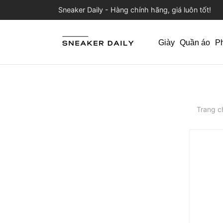
Sneaker Daily - Hàng chính hãng, giá luôn tốt!
Giày
Quần áo
P
Trang c
Trả gó