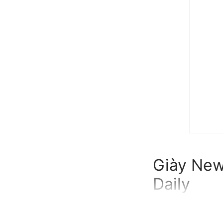
Trả gó
Giày 
574 ‘
U574
Giày New
Daily
Ưu nhược 