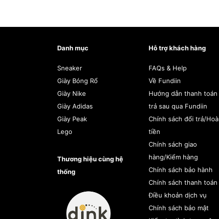
New Balance 574
l
New Balance
. Đây
giới. Dưới đây là 
Danh mục
Hỗ trợ khách hàng
Sneaker
FAQs & Help
Ưu điểm:
Giày Bóng Rổ
Về Fundiin
Giày Nike
Hướng dẫn thanh toán
1 – Thoải mái:
Giày
Giày Adidas
trả sau qua Fundiin
tốt giúp giảm áp l
Giày Peak
Chính sách đổi trả/Ho
Lego
tiền
2 – Kiểu dáng đa 
Chính sách giao
thích và phong các
hàng/Kiểm hàng
Thương hiệu cùng hệ
Chính sách bảo hành
thống
3 – Giữ form và bề
Chính sách thanh toán
thời gian sử dụng l
Điều khoản dịch vụ
Chính sách bảo mật
4 – Dùng được ch