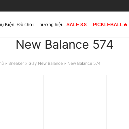
hụ Kiện
Đồ chơi
Thương hiệu
SALE 8.8
PICKLEBALL🔥
New Balance 574
hủ
»
Sneaker
»
Giày New Balance
» New Balance 574
p 0%
Trả góp 0%
Trả góp