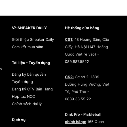
à một dòng giày thể thao kinh điển và được phát triển bởi
 là một trong những mẫu giày phổ biến nhất và được yêu th
một số đặc điểm nổi bật của giày
New Balance 574
:
Về SNEAKER DAILY
Hệ thống cửa hàng
Giới thiệu Sneaker Daily
CS1:
48 Hoàng Sâm, Cầu
Cam kết mua sắm
Giấy, Hà Nội (147 Hoàng
Quốc Việt rẽ vào) -
 New Balance 574 nổi tiếng với sự thoải mái, đặc biệt là 
089.887.5522
ực lên chân.
Tài liệu - Tuyển dụng
àn
Đăng ký bản quyền
CS2:
Cơ sở 2: 1839
dạng:
Với nhiều tùy chọn màu sắc và kiểu dáng, 574 phù hợp
Tuyển dụng
Đường Hùng Vương, Việt
h thời trang khác nhau.
Đăng ký CTV Bán Hàng
Trì, Phú Thọ -
Hợp tác NCC
0839.33.55.22
n bỉ:
Chất liệu xịn sò của New Balance 574 giúp đôi giày g
Chính sách đại lý
âu dài.
Dink Pro - Pickleball
Dịch vụ
chính hãng:
165 Quan
o nhiều mục đích:
Từ việc đi chơi đến tập thể dục nhẹ nhàn