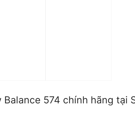
p 0%
Trả góp 0%
nam New Balance
Giày nữ New Balance
Un-N-Ding’
574 Sport ‘Bluebell’
GDY
MS574CD
3.690.000
₫
1.990.000
₫
 Balance 574 chính hãng tại 
điểm của giày New Balance 574