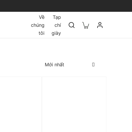
Về
Tạp
chúng
chí
tôi
giày
 0%
Trả góp 0%