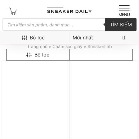
Tìm
TÌM KIẾM
kiếm
sản
SneakerLab
phẩm
Bộ lọc
Trang chủ
»
Chăm sóc giày
» SneakerLab
Bộ lọc
Trả góp 0%
Trả góp 0%