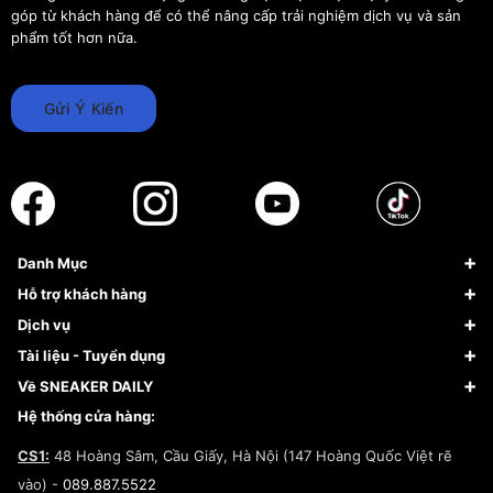
đến đường phố; là nhân chứng của niềm vui và thách thức.
góp từ khách hàng để có thể nâng cấp trải nghiệm dịch vụ và sản
Là nhân chứng của những kỷ niệm, những buổi tập luyện và
phẩm tốt hơn nữa.
những trận đấu kịch tính.
Gửi Ý Kiến
Danh Mục
Sneaker
Hỗ trợ khách hàng
Giày Bóng Rổ
FAQs & Help
Dịch vụ
Giày Nike
Về Fundiin
Tạp chí
Tài liệu - Tuyển dụng
Giày Adidas
Hướng dẫn thanh toán trả sau qua Fundiin
Dịch vụ ký gửi
Đăng ký bản quyền
Về SNEAKER DAILY
Giày Peak
Chính sách đổi trả/Hoàn tiền
Tuyển dụng
Câu chuyện về SNEAKER DAILY
Hệ thống cửa hàng:
Lego
Chính sách giao hàng/Kiểm hàng
Đăng ký Cộng Tác Viên Bán Hàng
Cam kết mua sắm
CS1:
48 Hoàng Sâm, Cầu Giấy, Hà Nội (147 Hoàng Quốc Việt rẽ
Chính sách bảo hành
Hợp tác NCC
vào) -
089.887.5522