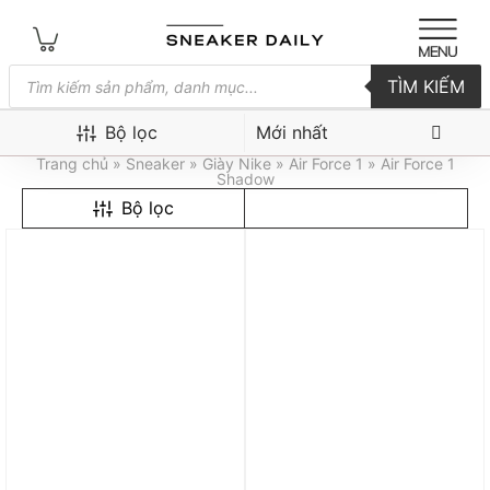
Tìm
TÌM KIẾM
kiếm
sản
Air Force 1 Shadow
phẩm
Bộ lọc
Trang chủ
»
Sneaker
»
Giày Nike
»
Air Force 1
» Air Force 1
Shadow
Bộ lọc
Trả góp 0%
Trả góp 0%