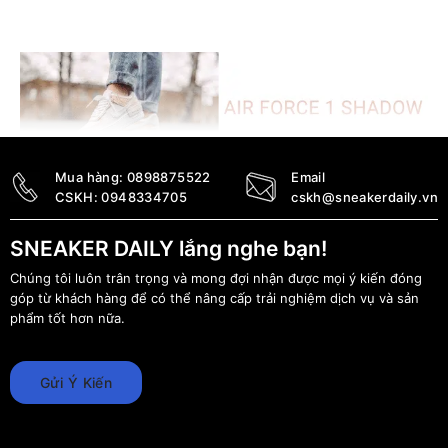
Mua hàng:
0898875522
Email
CSKH:
0948334705
cskh@sneakerdaily.vn
Nike Air Force 1 Shadow
chính hãng tại Sneaker
SNEAKER DAILY lắng nghe bạn!
Daily
Chúng tôi luôn trân trọng và mong đợi nhận được mọi ý kiến đóng
góp từ khách hàng để có thể nâng cấp trải nghiệm dịch vụ và sản
phẩm tốt hơn nữa.
Thuộc “họ hàng gần” của một trong những biểu tượng hàng
đầu trong giới Sneaker toàn thế giới –
Nike Air Force 1
,
Air
Gửi Ý Kiến
force 1 Shadow
cũng đã nhanh chóng lớn mạnh và trở
thành một trong những mẫu giày được yêu thích bậc nhất
của mọi sneakerhead trên toàn thế giới ngay từ những ngày