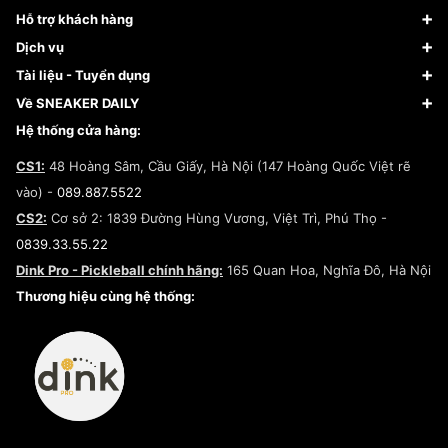
Sneaker
Hỗ trợ khách hàng
Giày Bóng Rổ
FAQs & Help
Dịch vụ
Giày Nike
Về Fundiin
Tạp chí
Tài liệu - Tuyển dụng
Giày Adidas
Hướng dẫn thanh toán trả sau qua Fundiin
Dịch vụ ký gửi
Đăng ký bản quyền
Về SNEAKER DAILY
Giày Peak
Chính sách đổi trả/Hoàn tiền
Tuyển dụng
Câu chuyện về SNEAKER DAILY
Hệ thống cửa hàng:
Lego
Chính sách giao hàng/Kiểm hàng
Đăng ký Cộng Tác Viên Bán Hàng
Cam kết mua sắm
CS1:
48 Hoàng Sâm, Cầu Giấy, Hà Nội (147 Hoàng Quốc Việt rẽ
Chính sách bảo hành
Hợp tác NCC
vào) -
089.887.5522
Chính sách thanh toán
Chính sách đại lý
CS2:
Cơ sở 2: 1839 Đường Hùng Vương, Việt Trì, Phú Thọ -
Điều khoản dịch vụ
0839.33.55.22
Chính sách bảo mật
Dink Pro - Pickleball chính hãng:
165 Quan Hoa, Nghĩa Đô, Hà Nội
Kiểm tra tình trạng đơn hàng
Thương hiệu cùng hệ thống: