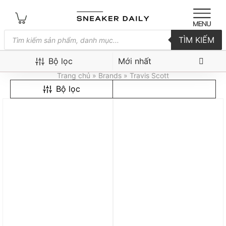
Tìm
TÌM KIẾM
kiếm
sản
Travis Scott
phẩm
Bộ lọc
Trang chủ
» Brands » Travis Scott
Bộ lọc
Trả góp 0%
Trả góp 0%