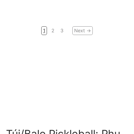
1
2
3
Next →
Túi/Balo Pickleball: Phụ