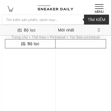
Tìm
TÌM KIẾM
kiếm
sản
Túi/ Balo pickleball
phẩm
Bộ lọc
Trang chủ
»
Thể thao
»
Pickleball
» Túi/ Balo pickleball
Bộ lọc
Trả góp 0%