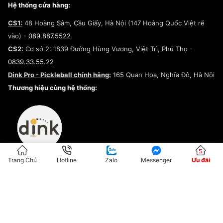
Giày Peak
Chính sách đổi trả/Hoàn tiền
Tuyển dụng
Câu chuyện về SNEAKER DAILY
Hệ thống cửa hàng:
Lego
Chính sách giao hàng/Kiểm hàng
Đăng ký Cộng Tác Viên Bán Hàng
Cam kết mua sắm
CS1:
48 Hoàng Sâm, Cầu Giấy, Hà Nội (147 Hoàng Quốc Việt rẽ
Chính sách bảo hành
Hợp tác NCC
vào) -
089.887.5522
Chính sách thanh toán
Chính sách đại lý
CS2:
Cơ sở 2: 1839 Đường Hùng Vương, Việt Trì, Phú Thọ -
Điều khoản dịch vụ
0839.33.55.22
Chính sách bảo mật
Dink Pro - Pickleball chính hãng:
165 Quan Hoa, Nghĩa Đô, Hà Nội
Kiểm tra tình trạng đơn hàng
Thương hiệu cùng hệ thống:
Trang Chủ
Hotline
Zalo
Messenger
Ưu đãi
ĐKKD:01G8033450 - Cấp ngày: 04/05/2023 - Nơi cấp: Hà Nội
Hộ Kinh Doanh Đại Lý Sneaker MST: 8828563711-001