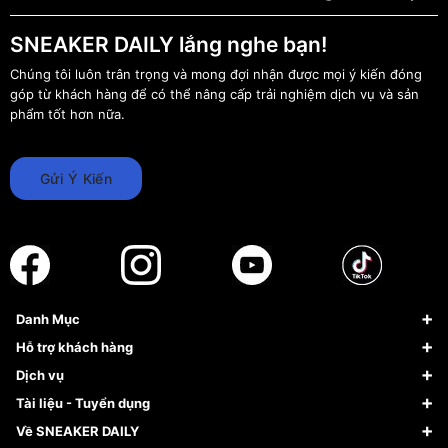
SNEAKER DAILY lắng nghe bạn!
Chúng tôi luôn trân trọng và mong đợi nhận được mọi ý kiến đóng
góp từ khách hàng để có thể nâng cấp trải nghiệm dịch vụ và sản
phẩm tốt hơn nữa.
Gửi Ý Kiến
Danh Mục
Sneaker
Hỗ trợ khách hàng
Giày Bóng Rổ
FAQs & Help
Dịch vụ
Giày Nike
Về Fundiin
Tạp chí
Tài liệu - Tuyển dụng
Giày Adidas
Hướng dẫn thanh toán trả sau qua Fundiin
Dịch vụ ký gửi
Đăng ký bản quyền
Về SNEAKER DAILY