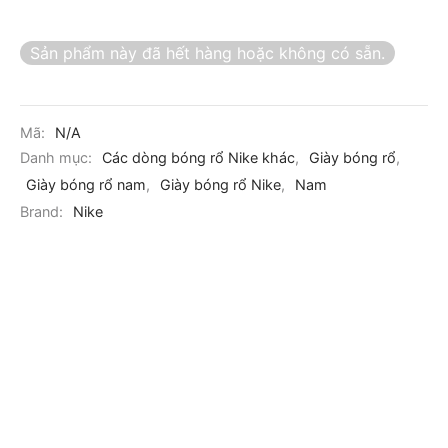
Sản phẩm này đã hết hàng hoặc không có sẵn.
Mã:
N/A
Danh mục:
Các dòng bóng rổ Nike khác
,
Giày bóng rổ
,
Giày bóng rổ nam
,
Giày bóng rổ Nike
,
Nam
Brand:
Nike