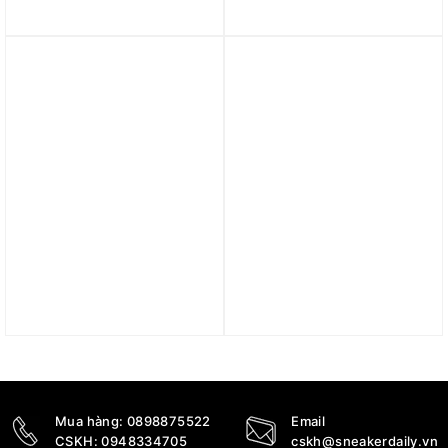
Cut Academy ‘Black
‘Black Anthracite’
Alabaster Black’ FB2598-
FN4322-001
011
1.990.000
₫
2.890.000
₫
Trả góp 0%
Trả góp 0%
Giày Nike GT Jump
Giày Nike Air Zoom GT
Academy ‘Black’ HF1804-
Hustle 3 EP ‘Grey Green
003
Black’ FV5952-300
2.290.000
₫
5.000.000
₫
Mua hàng:
0898875522
Email
CSKH:
0948334705
cskh@sneakerdaily.vn