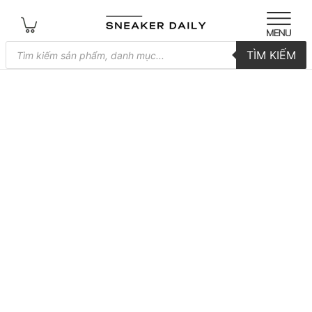
Tìm
TÌM KIẾM
kiếm
sản
phẩm