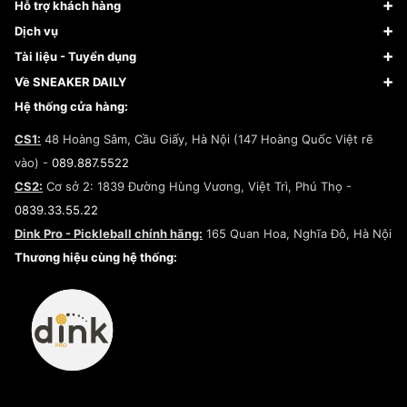
Sneaker
Hỗ trợ khách hàng
Giày Bóng Rổ
FAQs & Help
Dịch vụ
Giày Nike
Về Fundiin
Tạp chí
Tài liệu - Tuyển dụng
Giày Adidas
Hướng dẫn thanh toán trả sau qua Fundiin
Dịch vụ ký gửi
Đăng ký bản quyền
Về SNEAKER DAILY
Giày Peak
Chính sách đổi trả/Hoàn tiền
Tuyển dụng
Câu chuyện về SNEAKER DAILY
Hệ thống cửa hàng:
Lego
Chính sách giao hàng/Kiểm hàng
Đăng ký Cộng Tác Viên Bán Hàng
Cam kết mua sắm
CS1:
48 Hoàng Sâm, Cầu Giấy, Hà Nội (147 Hoàng Quốc Việt rẽ
Chính sách bảo hành
Hợp tác NCC
vào) -
089.887.5522
Chính sách thanh toán
Chính sách đại lý
CS2:
Cơ sở 2: 1839 Đường Hùng Vương, Việt Trì, Phú Thọ -
Điều khoản dịch vụ
0839.33.55.22
Chính sách bảo mật
Dink Pro - Pickleball chính hãng:
165 Quan Hoa, Nghĩa Đô, Hà Nội
Kiểm tra tình trạng đơn hàng
Thương hiệu cùng hệ thống: