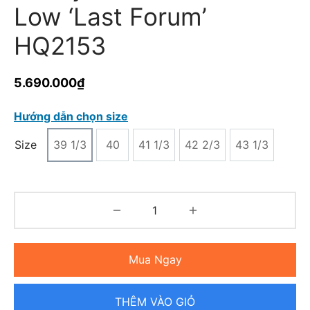
Low ‘Last Forum’
HQ2153
5.690.000
₫
Hướng dẫn chọn size
Size
39 1/3
40
41 1/3
42 2/3
43 1/3
Mua Ngay
THÊM VÀO GIỎ