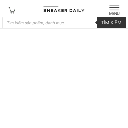
Tìm
TÌM KIẾM
kiếm
sản
phẩm