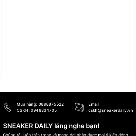
Trả góp 0%
Trả góp 0%
Giày adidas Forum Mid
Giày adidas atmos x
‘White Black’ FY7939
Forum Low ‘Patchwork’
GW3496
4.290.000
₫
4.590.000
₫
Mua hàng:
0898875522
Email
CSKH:
0948334705
cskh@sneakerdaily.vn
SNEAKER DAILY lắng nghe bạn!
Chúng tôi luôn trân trọng và mong đợi nhận được mọi ý kiến đóng