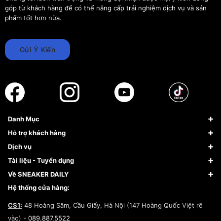
góp từ khách hàng để có thể nâng cấp trải nghiệm dịch vụ và sản
phẩm tốt hơn nữa.
Gửi Ý Kiến
Danh Mục
Sneaker
Hỗ trợ khách hàng
Giày Bóng Rổ
FAQs & Help
Dịch vụ
Giày Nike
Về Fundiin
Tạp chí
Tài liệu - Tuyển dụng
Giày Adidas
Hướng dẫn thanh toán trả sau qua Fundiin
Dịch vụ ký gửi
Đăng ký bản quyền
Về SNEAKER DAILY
Giày Peak
Chính sách đổi trả/Hoàn tiền
Tuyển dụng
Câu chuyện về SNEAKER DAILY
Hệ thống cửa hàng:
Lego
Chính sách giao hàng/Kiểm hàng
Đăng ký Cộng Tác Viên Bán Hàng
Cam kết mua sắm
CS1:
48 Hoàng Sâm, Cầu Giấy, Hà Nội (147 Hoàng Quốc Việt rẽ
Chính sách bảo hành
Hợp tác NCC
vào) -
089.887.5522