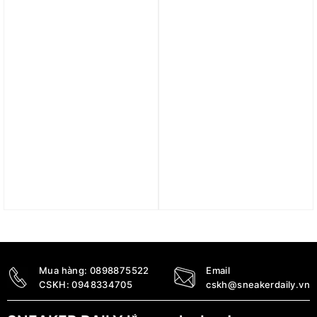
3.490.000
₫
2.590.000
₫
Trả góp 0%
Trả góp 0%
Giày Adidas Forum Low
Giày Adidas Forum Bold
‘Triple White’ FY7755
Stripes White Leopard
IH2483
3.990.000
₫
2.590.000
₫
2.890.000
₫
Được xếp hạng
5 sao
Mua hàng:
0898875522
Email
CSKH:
0948334705
cskh@sneakerdaily.vn