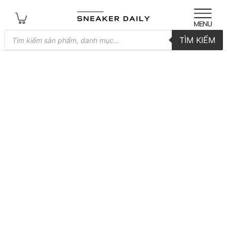
Tìm
TÌM KIẾM
kiếm
sản
phẩm