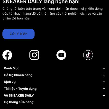
SNEAKER DAILY lắng nghe bạn!
Chúng tôi luôn trân trọng và mong đợi nhận được mọi ý kiến đóng
góp từ khách hàng để có thể nâng cấp trải nghiệm dịch vụ và sản
phẩm tốt hơn nữa.
Gửi Ý Kiến
Danh Mục
Sneaker
Hỗ trợ khách hàng
Giày Bóng Rổ
FAQs & Help
Dịch vụ
Giày Nike
Về Fundiin
Tạp chí
Tài liệu - Tuyển dụng
Giày Adidas
Hướng dẫn thanh toán trả sau qua Fundiin
Dịch vụ ký gửi
Đăng ký bản quyền
Về SNEAKER DAILY
Giày Peak
Chính sách đổi trả/Hoàn tiền
Tuyển dụng
Câu chuyện về SNEAKER DAILY
Hệ thống cửa hàng:
Lego
Chính sách giao hàng/Kiểm hàng
Đăng ký Cộng Tác Viên Bán Hàng
Cam kết mua sắm