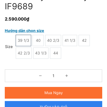
IF9689
2.590.000
₫
Hướng dẫn chọn size
39 1/3
40
40 2/3
41 1/3
42
Size
42 2/3
43 1/3
44
Mua Ngay