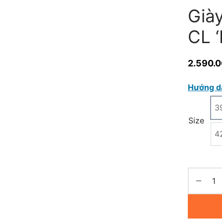
Già
CL 
2.590.
Hướng d
3
Size
4