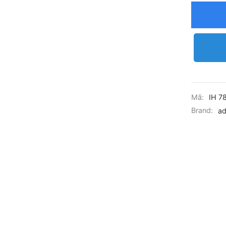
Mã:
IH 7
Brand:
ad