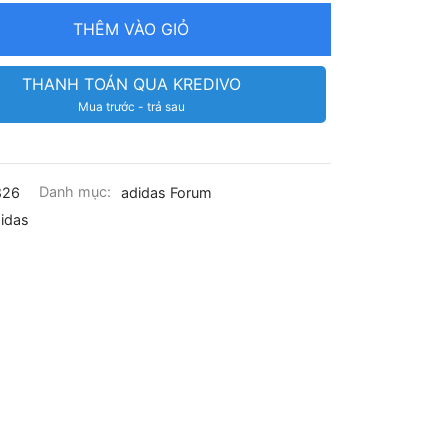
THÊM VÀO GIỎ
THANH TOÁN QUA KREDIVO
Mua trước - trả sau
826
Danh mục:
adidas Forum
idas