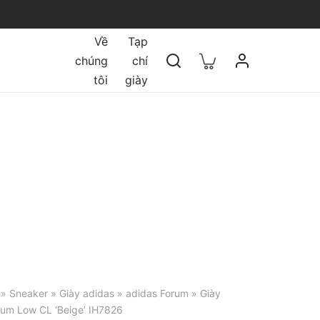
Về
Tạp
chúng
chí
tôi
giày
»
Sneaker
»
Giày adidas
»
adidas Forum
» Giày
rum Low CL ‘Beige’ IH7826