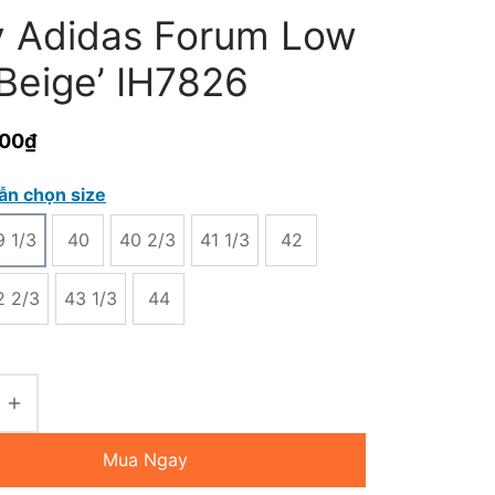
y Adidas Forum Low
‘Beige’ IH7826
000
₫
ẫn chọn size
9 1/3
40
40 2/3
41 1/3
42
2 2/3
43 1/3
44
Mua Ngay