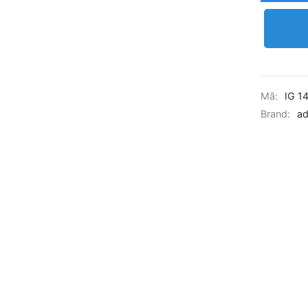
Mã:
IG 1
Brand:
ad