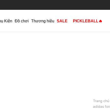
hụ Kiện
Đồ chơi
Thương hiệu
SALE
PICKLEBALL🔥
Trang chủ
adidas for