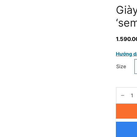
Già
‘sem
1.590.0
Hướng d
Size