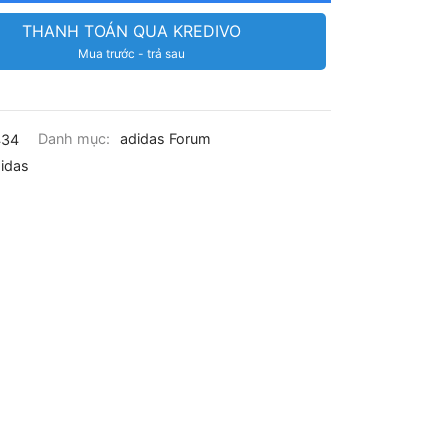
THANH TOÁN QUA KREDIVO
Mua trước - trả sau
434
Danh mục:
adidas Forum
idas