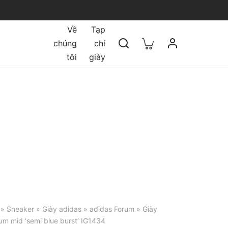
Về
Tạp
chúng
chí
tôi
giày
»
Sneaker
»
Giày adidas
»
adidas Forum
» Giày
um mid ‘semi blue burst’ IG1434