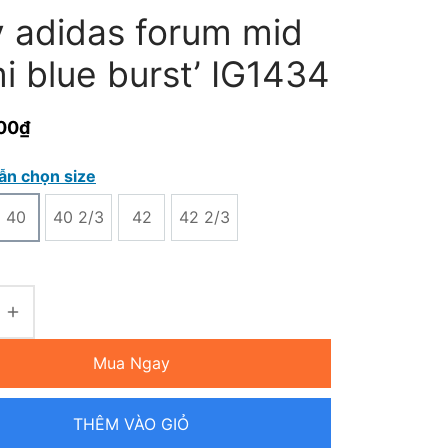
y adidas forum mid
i blue burst’ IG1434
00
₫
ẫn chọn size
40
40 2/3
42
42 2/3
Mua Ngay
THÊM VÀO GIỎ