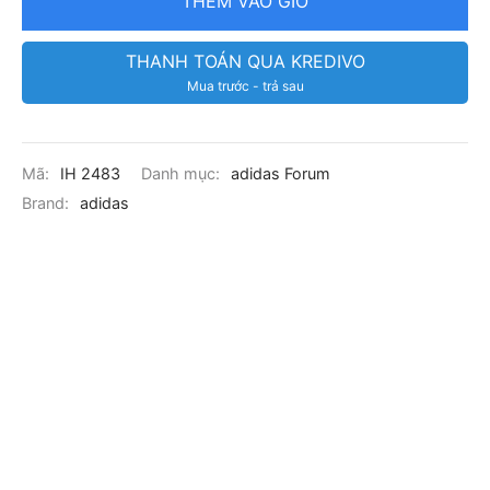
THÊM VÀO GIỎ
THANH TOÁN QUA KREDIVO
Mua trước - trả sau
Mã:
IH 2483
Danh mục:
adidas Forum
Brand:
adidas