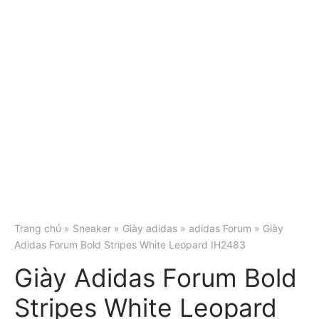
Trang chủ
»
Sneaker
»
Giày adidas
»
adidas Forum
» Giày
Adidas Forum Bold Stripes White Leopard IH2483
Giày Adidas Forum Bold
Stripes White Leopard