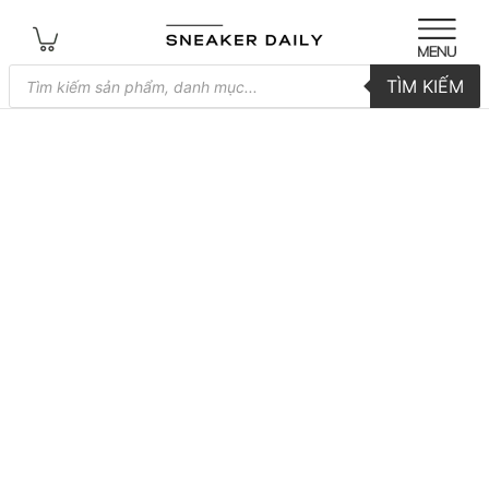
Tìm
TÌM KIẾM
kiếm
sản
phẩm