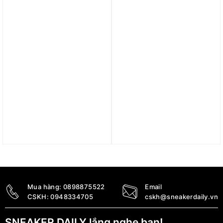
2.790.000
₫
2.590.000
₫
Trả góp 0%
Trả góp 0%
Giày Adidas Forum Bold
Giày Adidas Originals
Stripes White Leopard
Forum Low Classic Shoes
IH2483
‘Grey One Preloved Blue’
FZ6261
2.590.000
₫
3.490.000
₫
Mua hàng:
0898875522
Email
CSKH:
0948334705
cskh@sneakerdaily.vn
SNEAKER DAILY lắng nghe bạn!