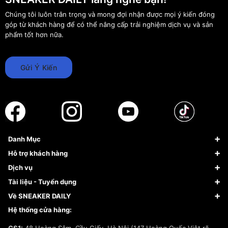
Chúng tôi luôn trân trọng và mong đợi nhận được mọi ý kiến đóng
góp từ khách hàng để có thể nâng cấp trải nghiệm dịch vụ và sản
phẩm tốt hơn nữa.
Gửi Ý Kiến
Danh Mục
Sneaker
Hỗ trợ khách hàng
Giày Bóng Rổ
FAQs & Help
Dịch vụ
Giày Nike
Về Fundiin
Tạp chí
Tài liệu - Tuyển dụng
Giày Adidas
Hướng dẫn thanh toán trả sau qua Fundiin
Dịch vụ ký gửi
Đăng ký bản quyền
Về SNEAKER DAILY
Giày Peak
Chính sách đổi trả/Hoàn tiền
Tuyển dụng
Câu chuyện về SNEAKER DAILY
Hệ thống cửa hàng:
Lego
Chính sách giao hàng/Kiểm hàng
Đăng ký Cộng Tác Viên Bán Hàng
Cam kết mua sắm