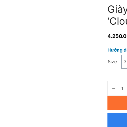
Già
‘Cl
4.250.
Hướng d
Size
3