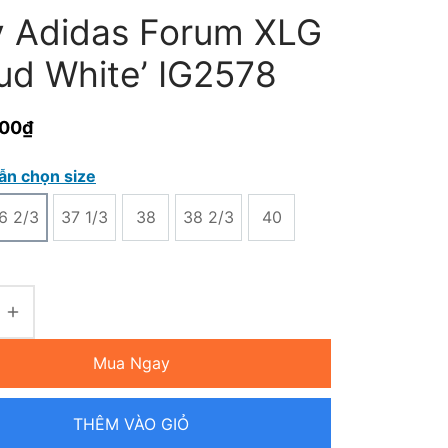
y Adidas Forum XLG
oud White’ IG2578
000
₫
ẫn chọn size
6 2/3
37 1/3
38
38 2/3
40
Mua Ngay
THÊM VÀO GIỎ