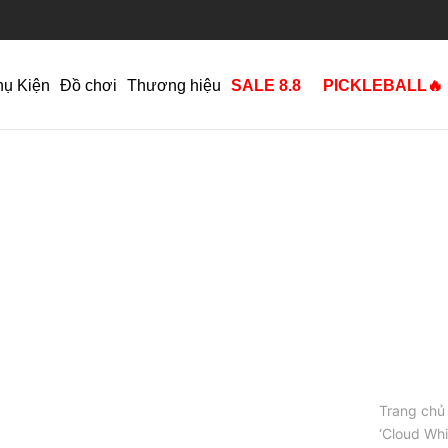
hụ Kiện
Đồ chơi
Thương hiệu
SALE 8.8
PICKLEBALL🔥
Trang chủ
‘Cloud Whi