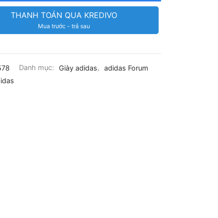
THANH TOÁN QUA KREDIVO
Mua trước - trả sau
578
Danh mục:
Giày adidas
,
adidas Forum
idas