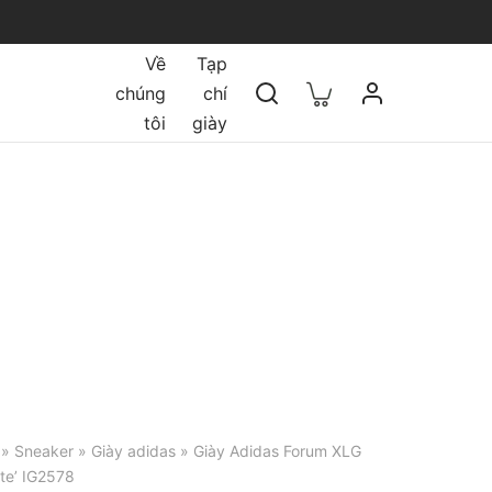
Về
Tạp
chúng
chí
tôi
giày
»
Sneaker
»
Giày adidas
» Giày Adidas Forum XLG
te’ IG2578