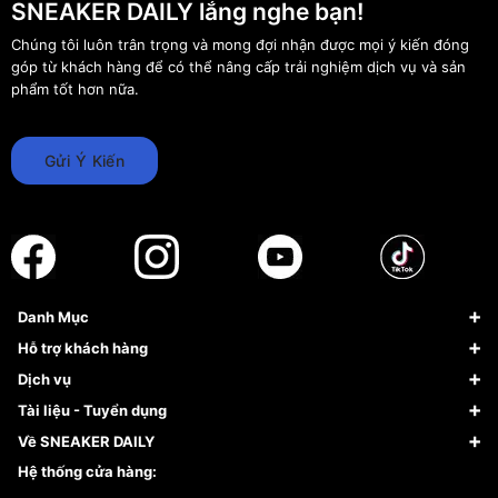
SNEAKER DAILY lắng nghe bạn!
Chúng tôi luôn trân trọng và mong đợi nhận được mọi ý kiến đóng
góp từ khách hàng để có thể nâng cấp trải nghiệm dịch vụ và sản
phẩm tốt hơn nữa.
Gửi Ý Kiến
Danh Mục
Sneaker
Hỗ trợ khách hàng
Giày Bóng Rổ
FAQs & Help
Dịch vụ
Giày Nike
Về Fundiin
Tạp chí
Tài liệu - Tuyển dụng
Giày Adidas
Hướng dẫn thanh toán trả sau qua Fundiin
Dịch vụ ký gửi
Đăng ký bản quyền
Về SNEAKER DAILY
Giày Peak
Chính sách đổi trả/Hoàn tiền
Tuyển dụng
Câu chuyện về SNEAKER DAILY
Hệ thống cửa hàng:
Lego
Chính sách giao hàng/Kiểm hàng