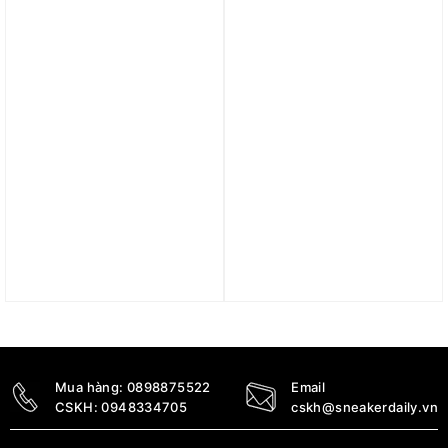
5.690.000
₫
Trả góp 0%
Trả góp 0%
Áo Hoodie Jordan x J
Áo Nike Sportswear
Balvin ‘Celestine Blue’
Essentials women short
DR2959-447
sleeve polo top DV7885-
474
4.590.000
₫
1.390.000
₫
Mua hàng:
0898875522
Email
CSKH:
0948334705
cskh@sneakerdaily.vn