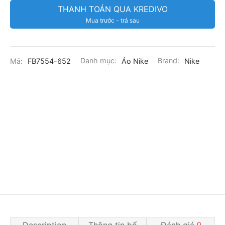
THANH TOÁN QUA KREDIVO
Mua trước - trả sau
Mã:
FB7554-652
Danh mục:
Áo Nike
Brand:
Nike
Description
Thông tin bổ
Đánh giá
0