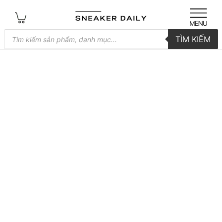
Tìm
TÌM KIẾM
kiếm
sản
phẩm