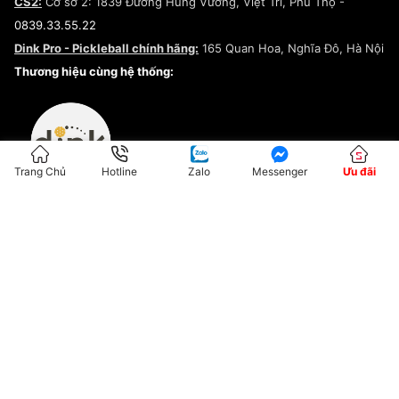
CS2:
Cơ sở 2: 1839 Đường Hùng Vương, Việt Trì, Phú Thọ -
Điều khoản dịch vụ
0839.33.55.22
Chính sách bảo mật
Dink Pro - Pickleball chính hãng:
165 Quan Hoa, Nghĩa Đô, Hà Nội
Kiểm tra tình trạng đơn hàng
Thương hiệu cùng hệ thống:
Trang Chủ
Hotline
Zalo
Messenger
Ưu đãi
ĐKKD:01G8033450 - Cấp ngày: 04/05/2023 - Nơi cấp: Hà Nội
Hộ Kinh Doanh Đại Lý Sneaker MST: 8828563711-001