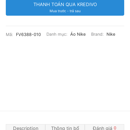
THANH TOÁN QUA KREDIVO
Mua trước - trả sau
Mã:
FV6388-010
Danh mục:
Áo Nike
Brand:
Nike
Description
Thông tin bổ
Đánh giá
0