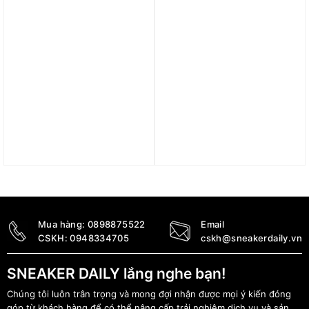
Trả góp 0%
Trả góp 0%
Áo Nike Wool Classics
Áo Nike LeBron Men’s
Unisex Short Sleeve T-
M90 Basketball T-Shirt
Shirt FV4890-010
FV8407-010
1.690.000
₫
1.490.000
₫
Mua hàng:
0898875522
Email
CSKH:
0948334705
cskh@sneakerdaily.vn
SNEAKER DAILY lắng nghe bạn!
Chúng tôi luôn trân trọng và mong đợi nhận được mọi ý kiến đóng
góp từ khách hàng để có thể nâng cấp trải nghiệm dịch vụ và sản