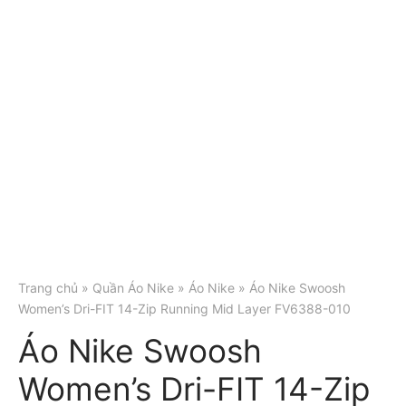
Trang chủ
»
Quần Áo Nike
»
Áo Nike
» Áo Nike Swoosh
Women’s Dri-FIT 14-Zip Running Mid Layer FV6388-010
Áo Nike Swoosh
Women’s Dri-FIT 14-Zip