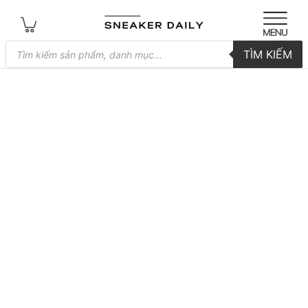
Tìm
TÌM KIẾM
kiếm
sản
phẩm