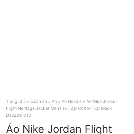
Trang chủ
»
Quần áo
»
Áo
»
Áo Hoodie
» Áo Nike Jordan
Flight Heritage Jacket Men’s Full Zip Cotton Top Black
DJ0239-010
Áo Nike Jordan Flight