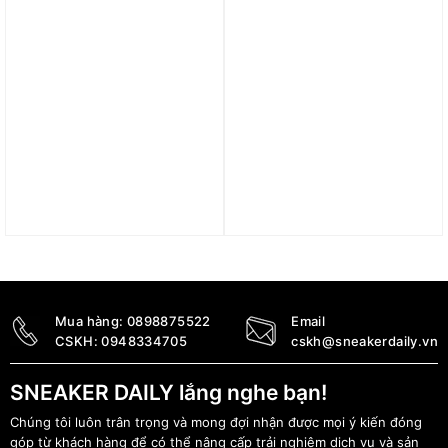
Trả góp 0%
Trả góp 0%
Áo Nike Sportswear
Áo Nike Club Fleece
Essential Women’s T-
Winterized Jacket ‘Black’
Shirt HM4625-663
FB8387-010
1.290.000
₫
2.890.000
₫
Mua hàng:
0898875522
Email
CSKH:
0948334705
cskh@sneakerdaily.vn
SNEAKER DAILY lắng nghe bạn!
Chúng tôi luôn trân trọng và mong đợi nhận được mọi ý kiến đóng
góp từ khách hàng để có thể nâng cấp trải nghiệm dịch vụ và sản