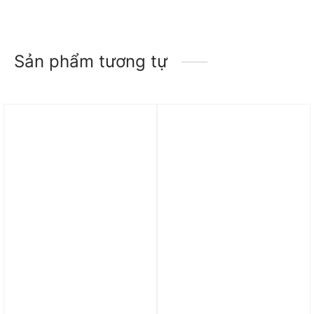
Sản phẩm tương tự
Trả góp 0%
Trả góp 0%
Áo Brazil Essential Men’s
Áo Nike Sportswear
Nike Football T-Shirt
Oversized Crew Fleece