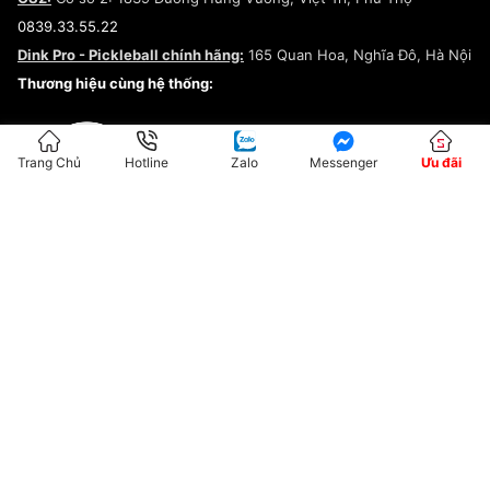
Điều khoản dịch vụ
0839.33.55.22
Chính sách bảo mật
Dink Pro - Pickleball chính hãng:
165 Quan Hoa, Nghĩa Đô, Hà Nội
Kiểm tra tình trạng đơn hàng
Thương hiệu cùng hệ thống:
Trang Chủ
Hotline
Zalo
Messenger
Ưu đãi
ĐKKD:01G8033450 - Cấp ngày: 04/05/2023 - Nơi cấp: Hà Nội
Hộ Kinh Doanh Đại Lý Sneaker MST: 8828563711-001