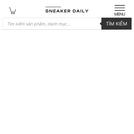
Tìm
TÌM KIẾM
kiếm
sản
phẩm