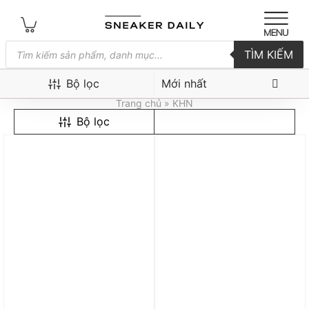
Tìm
TÌM KIẾM
kiếm
sản
KHN
phẩm
Bộ lọc
Trang chủ
» KHN
Bộ lọc
Trả góp 0%
Trả góp 0%