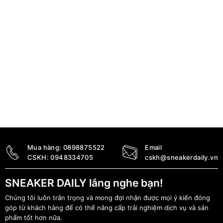
Mua hàng:
0898875522
Email
CSKH:
0948334705
cskh@sneakerdaily.vn
SNEAKER DAILY lắng nghe bạn!
Chúng tôi luôn trân trọng và mong đợi nhận được mọi ý kiến đóng
góp từ khách hàng để có thể nâng cấp trải nghiệm dịch vụ và sản
phẩm tốt hơn nữa.