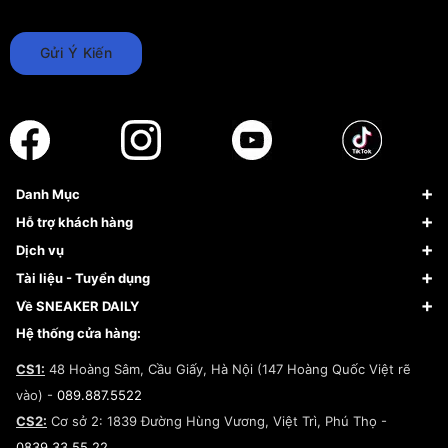
Gửi Ý Kiến
Danh Mục
Sneaker
Hỗ trợ khách hàng
Giày Bóng Rổ
FAQs & Help
Dịch vụ
Giày Nike
Về Fundiin
Tạp chí
Tài liệu - Tuyển dụng
Giày Adidas
Hướng dẫn thanh toán trả sau qua Fundiin
Dịch vụ ký gửi
Đăng ký bản quyền
Về SNEAKER DAILY
Giày Peak
Chính sách đổi trả/Hoàn tiền
Tuyển dụng
Câu chuyện về SNEAKER DAILY
Hệ thống cửa hàng:
Lego
Chính sách giao hàng/Kiểm hàng
Đăng ký Cộng Tác Viên Bán Hàng
Cam kết mua sắm
CS1:
48 Hoàng Sâm, Cầu Giấy, Hà Nội (147 Hoàng Quốc Việt rẽ
Chính sách bảo hành
Hợp tác NCC
vào) -
089.887.5522
Chính sách thanh toán
Chính sách đại lý
CS2:
Cơ sở 2: 1839 Đường Hùng Vương, Việt Trì, Phú Thọ -
Điều khoản dịch vụ
0839.33.55.22