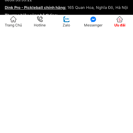
Chính sách bảo mật
Dink Pro - Pickleball chính hãng:
165 Quan Hoa, Nghĩa Đô, Hà Nội
Kiểm tra tình trạng đơn hàng
Thương hiệu cùng hệ thống:
Trang Chủ
Hotline
Zalo
Messenger
Ưu đãi
ĐKKD:01G8033450 - Cấp ngày: 04/05/2023 - Nơi cấp: Hà Nội
Hộ Kinh Doanh Đại Lý Sneaker MST: 8828563711-001