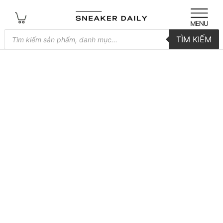
Tìm
TÌM KIẾM
kiếm
sản
phẩm