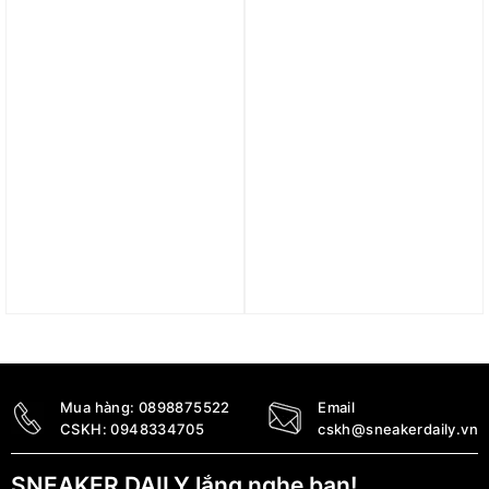
1.390.000
₫
Trả góp 0%
Trả góp 0%
Áo Nike Solo Swooh
Áo thun Nike As M Np Df
Hoodie DN1253-133
Hpr Dry Top Ss ‘Grey’
CZ1182-010
3.890.000
₫
990.000
₫
1.900.000
₫
Mua hàng:
0898875522
Email
CSKH:
0948334705
cskh@sneakerdaily.vn
SNEAKER DAILY lắng nghe bạn!