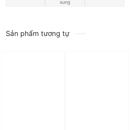
sung
Sản phẩm tương tự
Trả góp 0%
Trả góp 0%
Áo Nike Sportswear
Áo Paris Saint-Germain