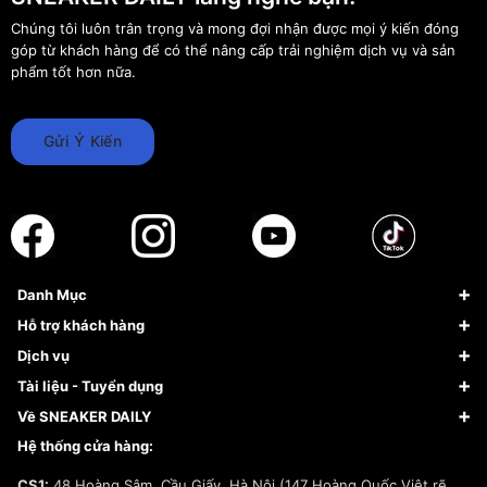
Chúng tôi luôn trân trọng và mong đợi nhận được mọi ý kiến đóng
góp từ khách hàng để có thể nâng cấp trải nghiệm dịch vụ và sản
phẩm tốt hơn nữa.
Gửi Ý Kiến
Danh Mục
Sneaker
Hỗ trợ khách hàng
Giày Bóng Rổ
FAQs & Help
Dịch vụ
Giày Nike
Về Fundiin
Tạp chí
Tài liệu - Tuyển dụng
Giày Adidas
Hướng dẫn thanh toán trả sau qua Fundiin
Dịch vụ ký gửi
Đăng ký bản quyền
Về SNEAKER DAILY
Giày Peak
Chính sách đổi trả/Hoàn tiền
Tuyển dụng
Câu chuyện về SNEAKER DAILY
Hệ thống cửa hàng:
Lego
Chính sách giao hàng/Kiểm hàng
Đăng ký Cộng Tác Viên Bán Hàng
Cam kết mua sắm
CS1:
48 Hoàng Sâm, Cầu Giấy, Hà Nội (147 Hoàng Quốc Việt rẽ