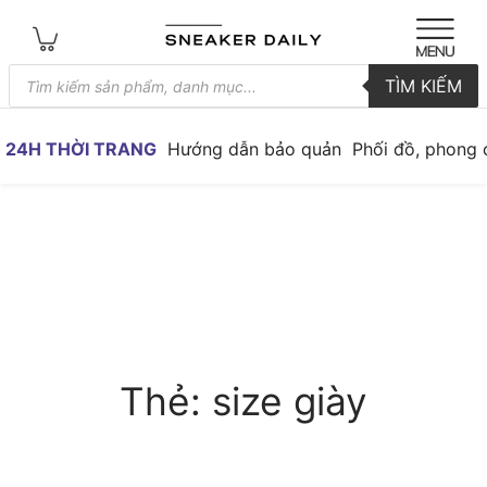
Tìm
TÌM KIẾM
kiếm
sản
phẩm
24H THỜI TRANG
Hướng dẫn bảo quản
Phối đồ, phong 
Thẻ:
size giày