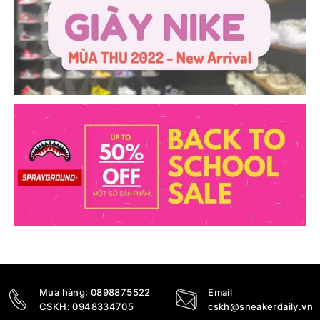
Mua hàng:
0898875522
Email
CSKH:
0948334705
cskh@sneakerdaily.vn