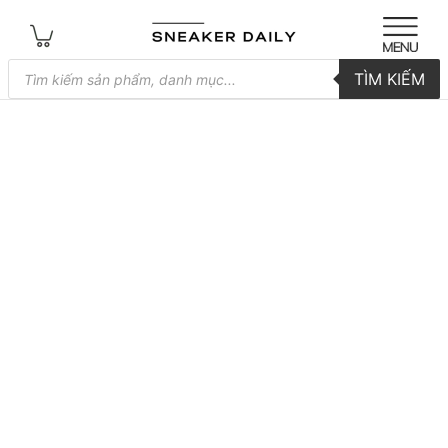
Tìm
TÌM KIẾM
kiếm
sản
phẩm