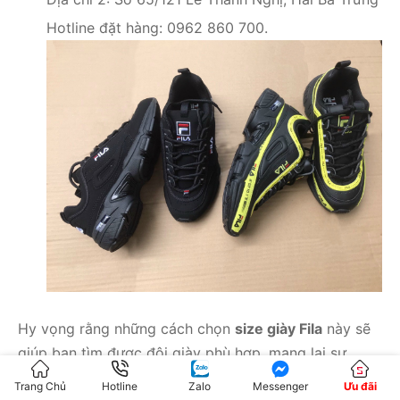
Hotline đặt hàng: 0962 860 700.
Hy vọng rằng những cách chọn
size giày Fila
này sẽ
giúp bạn tìm được đôi giày phù hợp, mang lại sự
thoải mái và tự tin trong mọi bước đi. Đừng quên ghé
Trang Chủ
Hotline
Zalo
Messenger
Ưu đãi