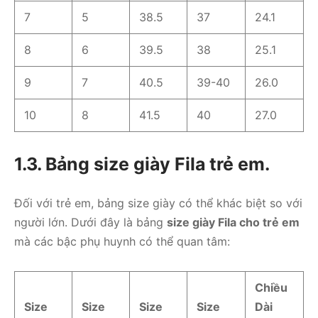
7
5
38.5
37
24.1
8
6
39.5
38
25.1
9
7
40.5
39-40
26.0
10
8
41.5
40
27.0
1.3. Bảng size giày Fila trẻ em.
Đối với trẻ em, bảng size giày có thể khác biệt so với
người lớn. Dưới đây là bảng
size giày Fila cho trẻ em
mà các bậc phụ huynh có thể quan tâm:
Chiều
Size
Size
Size
Size
Dài