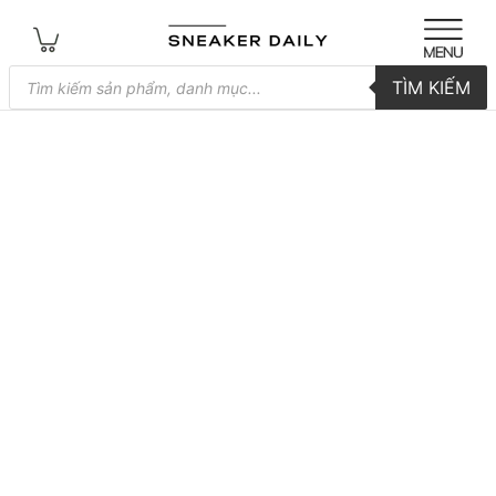
Tìm
TÌM KIẾM
kiếm
sản
phẩm