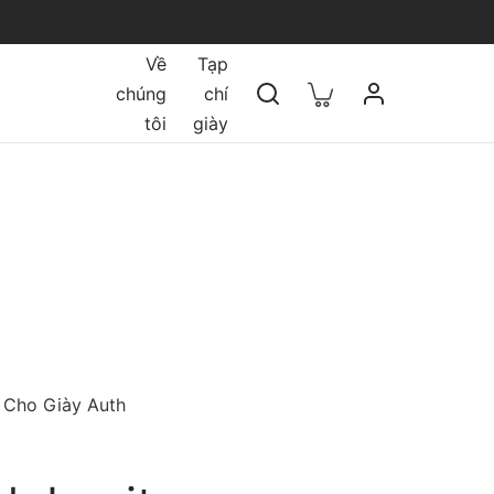
Về
Tạp
chúng
chí
tôi
giày
 Cho Giày Auth