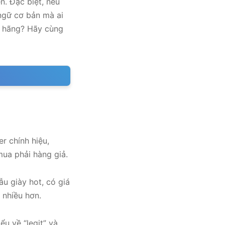
n. Đặc biệt, nếu
 ngữ cơ bản mà ai
h hãng? Hãy cùng
r chính hiệu,
mua phải hàng giả.
ẫu giày hot, có giá
 nhiều hơn.
ểu về “legit” và