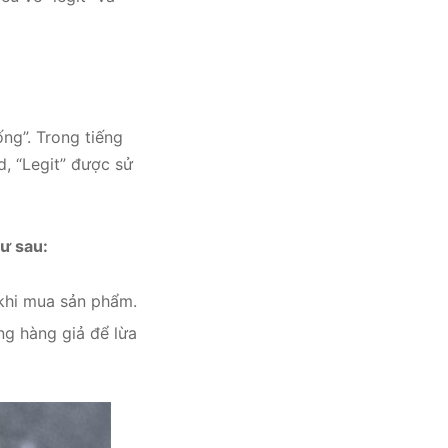
ống”. Trong tiếng
d, “Legit” được sử
ư sau:
 khi mua sản phẩm.
ng hàng giả để lừa