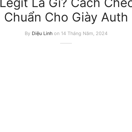
Legit Là Gì? Cách Chec
Chuẩn Cho Giày Auth
By
Diệu Linh
on
14 Tháng Năm, 2024