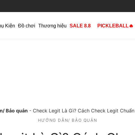
hụ Kiện
Đồ chơi
Thương hiệu
SALE 8.8
PICKLEBALL🔥
n/ Bảo quản
-
Check Legit Là Gì? Cách Check Legit Chuẩn
HƯỚNG DẪN/ BẢO QUẢN