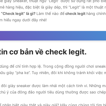
ê giày Sneaker, thuật ngữ “Legit” được sử dụng rất phổ biế
ê hàng hiệu, đặc biệt là giày dép, thì “Legit” là một thuật
y
“Check legit” là gì?
Làm thế nào để
check legit
hàng chín
m hiểu ngay dưới đây nhé!
tin cơ bản về check legit.
 dùng để chỉ tính hợp lệ. Trong cộng đồng người chơi sneake
hữu giày “pha ke”. Tuy nhiên, đôi khi không tránh khỏi việc 
u đôi giày sneaker được làm nhái một cách tinh vi. Những m
 chú ý của đông đảo người tiêu dùng thường được sao chép
 phân biệt giày thật và giày giả? Hãy cùng chúng tôi tìm hi