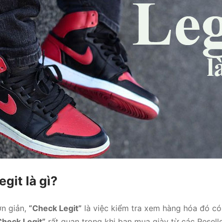
egit là gì?
n giản,
“Check Legit”
là việc kiểm tra xem hàng hóa đó có
Check Legit”
rất quan trọng khi bạn mua giày từ các Resel