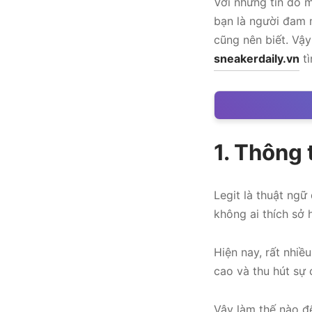
Với những tín đồ m
bạn là người đam m
cũng nên biết. Vậ
sneakerdaily.vn
tì
1. Thông 
Legit là thuật ngữ
không ai thích sở 
Hiện nay, rất nhiề
cao và thu hút sự
Vậy làm thế nào để