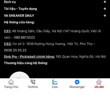
Giày Bóng Rổ
FAQs & Help
Dịch vụ
Giày Nike
Về Fundiin
Tạp chí
Tài liệu - Tuyển dụng
Giày Adidas
Hướng dẫn thanh toán trả sau qua Fundiin
Dịch vụ ký gửi
Đăng ký bản quyền
Về SNEAKER DAILY
Giày Peak
Chính sách đổi trả/Hoàn tiền
Tuyển dụng
Câu chuyện về SNEAKER DAILY
Hệ thống cửa hàng:
Lego
Chính sách giao hàng/Kiểm hàng
Đăng ký Cộng Tác Viên Bán Hàng
Cam kết mua sắm
CS1:
48 Hoàng Sâm, Cầu Giấy, Hà Nội (147 Hoàng Quốc Việt rẽ
Chính sách bảo hành
Hợp tác NCC
vào) -
089.887.5522
Chính sách thanh toán
Chính sách đại lý
CS2:
Cơ sở 2: 1839 Đường Hùng Vương, Việt Trì, Phú Thọ -
Điều khoản dịch vụ
0839.33.55.22
Chính sách bảo mật
Dink Pro - Pickleball chính hãng:
165 Quan Hoa, Nghĩa Đô, Hà Nội
Kiểm tra tình trạng đơn hàng
Thương hiệu cùng hệ thống:
Trang Chủ
Hotline
Zalo
Messenger
Ưu đãi