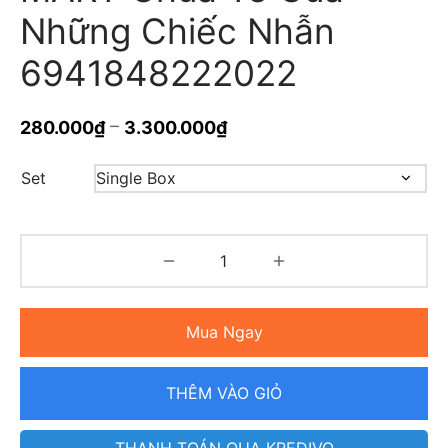
Những Chiếc Nhẫn
6941848222022
–
280.000
₫
3.300.000
₫
Set
Mua Ngay
THÊM VÀO GIỎ
THANH TOÁN QUA KREDIVO