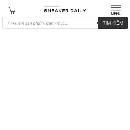
Tìm
TÌM KIẾM
kiếm
sản
phẩm