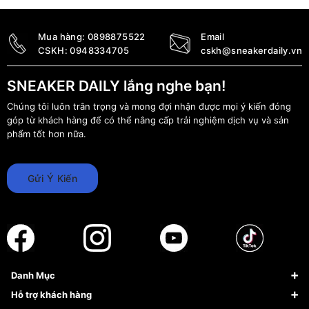
–
–
240.000
₫
2.850.000
₫
300.000
₫
3.550.000
₫
Mua hàng:
0898875522
Email
CSKH:
0948334705
cskh@sneakerdaily.vn
SNEAKER DAILY lắng nghe bạn!
Chúng tôi luôn trân trọng và mong đợi nhận được mọi ý kiến đóng
góp từ khách hàng để có thể nâng cấp trải nghiệm dịch vụ và sản
phẩm tốt hơn nữa.
Gửi Ý Kiến
Danh Mục
Sneaker
Hỗ trợ khách hàng