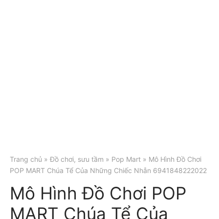
Trang chủ
»
Đồ chơi, sưu tầm
»
Pop Mart
» Mô Hình Đồ Chơi
POP MART Chúa Tể Của Những Chiếc Nhẫn 6941848222022
Mô Hình Đồ Chơi POP
MART Chúa Tể Của