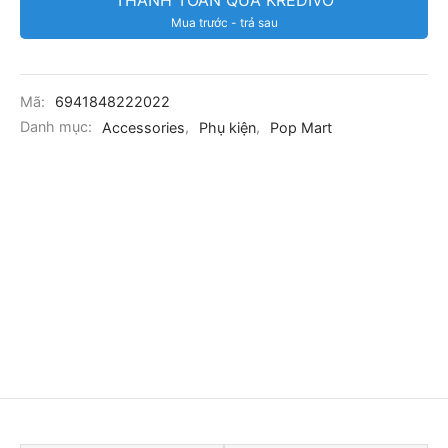
Mua trước - trả sau
Mã:
6941848222022
Danh mục:
Accessories
,
Phụ kiện
,
Pop Mart