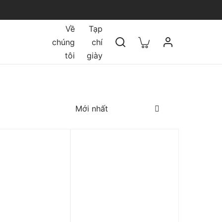
Về
Tạp
chúng
chí
tôi
giày
 0%
Trả góp 0%