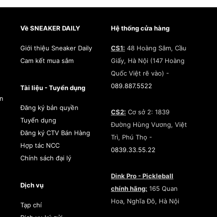
Về SNEAKER DAILY
Hệ thống cửa hàng
Giới thiệu Sneaker Daily
CS1:
48 Hoàng Sâm, Cầu
Cam kết mua sắm
Giấy, Hà Nội (147 Hoàng
Quốc Việt rẽ vào) -
089.887.5522
Tài liệu - Tuyển dụng
àn
Đăng ký bản quyền
CS2:
Cơ sở 2: 1839
Tuyển dụng
Đường Hùng Vương, Việt
Đăng ký CTV Bán Hàng
Trì, Phú Thọ -
Hợp tác NCC
0839.33.55.22
Chính sách đại lý
Dink Pro - Pickleball
Dịch vụ
chính hãng:
165 Quan
Hoa, Nghĩa Đô, Hà Nội
Tạp chí