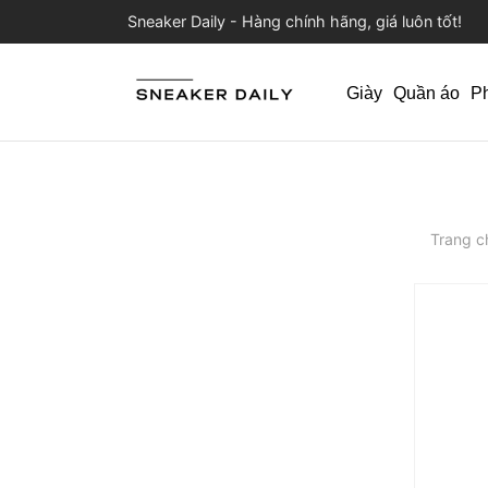
Sneaker Daily - Hàng chính hãng, giá luôn tốt!
Giày
Quần áo
P
Trang c
Trả gó