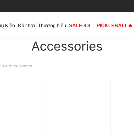
hụ Kiện
Đồ chơi
Thương hiệu
SALE 8.8
PICKLEBALL🔥
Accessories
hủ
» Accessories
p 0%
Trả góp 0%
Trả góp