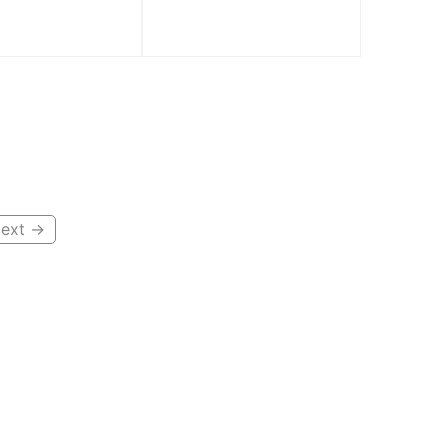
6941848229458
–
40.000
₫
–
300.000
₫
.850.000
₫
3.000.000
₫
ext →