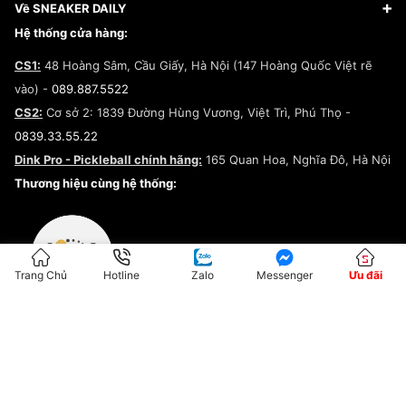
Giày Adidas
Hướng dẫn thanh toán trả sau qua Fundiin
Dịch vụ ký gửi
Đăng ký bản quyền
Về SNEAKER DAILY
Giày Peak
Chính sách đổi trả/Hoàn tiền
Tuyển dụng
Câu chuyện về SNEAKER DAILY
Hệ thống cửa hàng:
Lego
Chính sách giao hàng/Kiểm hàng
Đăng ký Cộng Tác Viên Bán Hàng
Cam kết mua sắm
CS1:
48 Hoàng Sâm, Cầu Giấy, Hà Nội (147 Hoàng Quốc Việt rẽ
Chính sách bảo hành
Hợp tác NCC
vào) -
089.887.5522
Chính sách thanh toán
Chính sách đại lý
CS2:
Cơ sở 2: 1839 Đường Hùng Vương, Việt Trì, Phú Thọ -
Điều khoản dịch vụ
0839.33.55.22
Chính sách bảo mật
Dink Pro - Pickleball chính hãng:
165 Quan Hoa, Nghĩa Đô, Hà Nội
Kiểm tra tình trạng đơn hàng
Thương hiệu cùng hệ thống:
Trang Chủ
Hotline
Zalo
Messenger
Ưu đãi
ĐKKD:01G8033450 - Cấp ngày: 04/05/2023 - Nơi cấp: Hà Nội