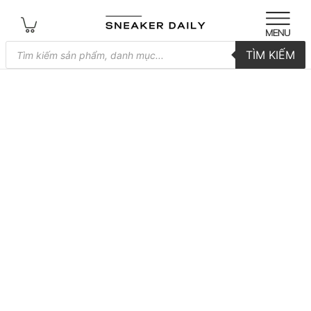
Tìm
TÌM KIẾM
kiếm
sản
phẩm