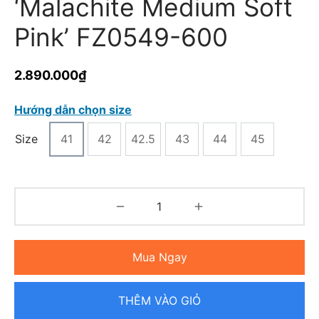
‘Malachite Medium Soft
Pink’ FZ0549-600
2.890.000
₫
Hướng dẫn chọn size
Size
41
42
42.5
43
44
45
Mua Ngay
THÊM VÀO GIỎ