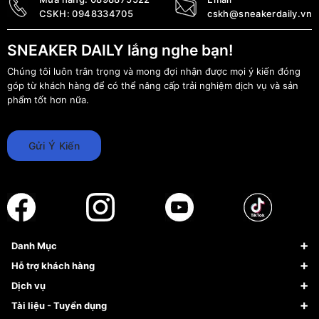
CSKH:
0948334705
cskh@sneakerdaily.vn
SNEAKER DAILY lắng nghe bạn!
Chúng tôi luôn trân trọng và mong đợi nhận được mọi ý kiến đóng
góp từ khách hàng để có thể nâng cấp trải nghiệm dịch vụ và sản
phẩm tốt hơn nữa.
Gửi Ý Kiến
Danh Mục
Sneaker
Hỗ trợ khách hàng
Giày Bóng Rổ
FAQs & Help
Dịch vụ
Giày Nike
Về Fundiin
Tạp chí
Tài liệu - Tuyển dụng