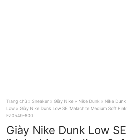
Trang chủ
»
Sneaker
»
Giày Nike
»
Nike Dunk
»
Nike Dunk
Low
» Giày Nike Dunk Low SE ‘Malachite Medium Soft Pink’
FZ0549-600
Giày Nike Dunk Low SE