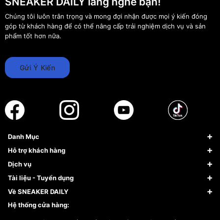
SNEAKER DAILY lắng nghe bạn!
Chúng tôi luôn trân trọng và mong đợi nhận được mọi ý kiến đóng
góp từ khách hàng để có thể nâng cấp trải nghiệm dịch vụ và sản
phẩm tốt hơn nữa.
Gửi Ý Kiến
Danh Mục
Sneaker
Hỗ trợ khách hàng
Giày Bóng Rổ
FAQs & Help
Dịch vụ
Giày Nike
Về Fundiin
Tạp chí
Tài liệu - Tuyển dụng
Giày Adidas
Hướng dẫn thanh toán trả sau qua Fundiin
Dịch vụ ký gửi
Đăng ký bản quyền
Về SNEAKER DAILY
Giày Peak
Chính sách đổi trả/Hoàn tiền
Tuyển dụng
Câu chuyện về SNEAKER DAILY
Hệ thống cửa hàng:
Lego
Chính sách giao hàng/Kiểm hàng
Đăng ký Cộng Tác Viên Bán Hàng
Cam kết mua sắm