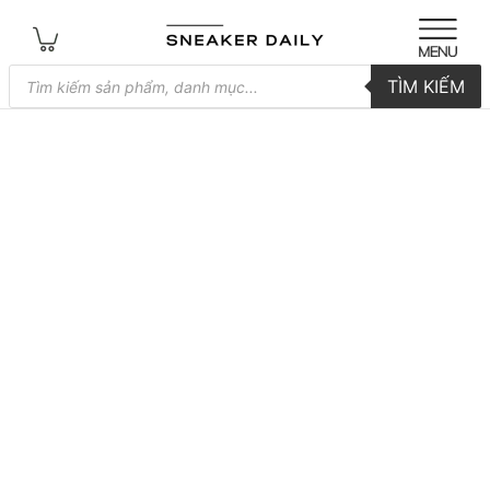
Tìm
TÌM KIẾM
kiếm
sản
phẩm