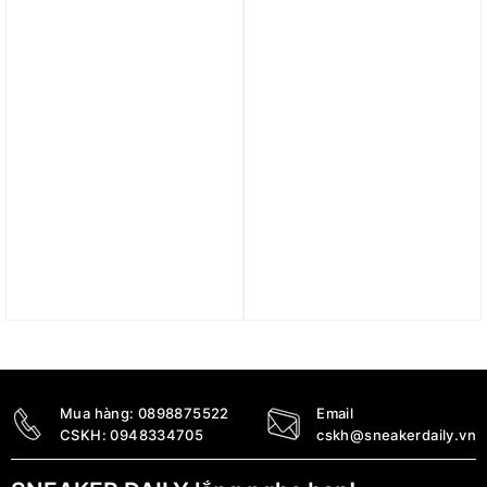
DD1391-104
001
3.450.000
₫
2.690.000
₫
Trả góp 0%
Trả góp 0%
Giày Nike Dunk Low
Giày Nike Dunk Low
‘Tweed Corduroy’
‘Year of the Rabbit –
FQ8746-410
Multi-Color’ FD4203-111
4.790.000
₫
5.390.000
₫
Mua hàng:
0898875522
Email
CSKH:
0948334705
cskh@sneakerdaily.vn