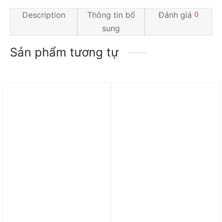
Description
Thông tin bổ
Đánh giá
0
sung
Sản phẩm tương tự
Trả góp 0%
Trả góp 0%
Giày Nike Air Vapormax
Giày Nike Air Max 90