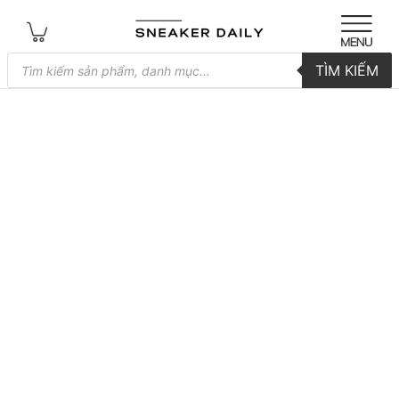
Tìm
TÌM KIẾM
kiếm
sản
phẩm