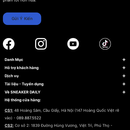
Gửi Ý Kiến
Danh Mục
Sneaker
Hỗ trợ khách hàng
Giày Bóng Rổ
FAQs & Help
Dịch vụ
Giày Nike
Về Fundiin
Tạp chí
Tài liệu - Tuyển dụng
Giày Adidas
Hướng dẫn thanh toán trả sau qua Fundiin
Dịch vụ ký gửi
Đăng ký bản quyền
Về SNEAKER DAILY
Giày Peak
Chính sách đổi trả/Hoàn tiền
Tuyển dụng
Câu chuyện về SNEAKER DAILY
Hệ thống cửa hàng:
Lego
Chính sách giao hàng/Kiểm hàng
Đăng ký Cộng Tác Viên Bán Hàng
Cam kết mua sắm
CS1:
48 Hoàng Sâm, Cầu Giấy, Hà Nội (147 Hoàng Quốc Việt rẽ
Chính sách bảo hành
Hợp tác NCC
vào) -
089.887.5522
Chính sách thanh toán
Chính sách đại lý
CS2:
Cơ sở 2: 1839 Đường Hùng Vương, Việt Trì, Phú Thọ -
Điều khoản dịch vụ