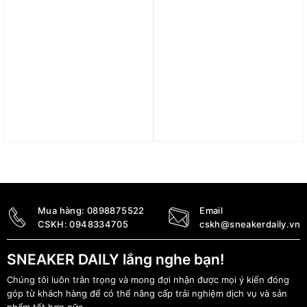
Giày Nike Air Max 1 SE
Giày Nike Air Max TW
GS ‘Rainbow Lace
DQ3984-106
Swoosh’ FN4782-100
4.490.000
₫
2.890.000
₫
Mua hàng:
0898875522
Email
CSKH:
0948334705
cskh@sneakerdaily.vn
SNEAKER DAILY lắng nghe bạn!
Chúng tôi luôn trân trọng và mong đợi nhận được mọi ý kiến đóng
góp từ khách hàng để có thể nâng cấp trải nghiệm dịch vụ và sản
phẩm tốt hơn nữa.