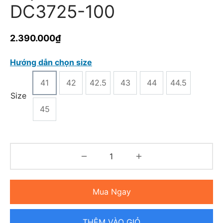
DC3725-100
2.390.000
₫
Hướng dẫn chọn size
41
42
42.5
43
44
44.5
Size
45
Mua Ngay
THÊM VÀO GIỎ