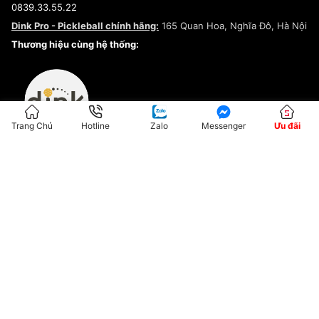
0839.33.55.22
Chính sách bảo mật
Dink Pro - Pickleball chính hãng:
165 Quan Hoa, Nghĩa Đô, Hà Nội
Kiểm tra tình trạng đơn hàng
Thương hiệu cùng hệ thống:
Trang Chủ
Hotline
Zalo
Messenger
Ưu đãi
ĐKKD:01G8033450 - Cấp ngày: 04/05/2023 - Nơi cấp: Hà Nội
Hộ Kinh Doanh Đại Lý Sneaker MST: 8828563711-001