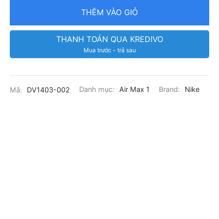
THÊM VÀO GIỎ
THANH TOÁN QUA KREDIVO
Mua trước - trả sau
Mã:
DV1403-002
Danh mục:
Air Max 1
Brand:
Nike