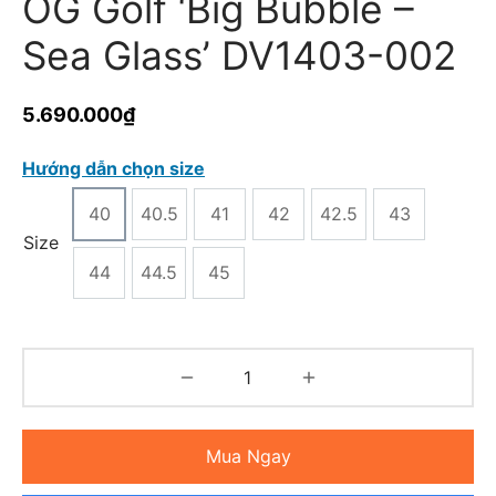
OG Golf ‘Big Bubble –
Sea Glass’ DV1403-002
5.690.000
₫
Hướng dẫn chọn size
40
40.5
41
42
42.5
43
Size
44
44.5
45
Mua Ngay