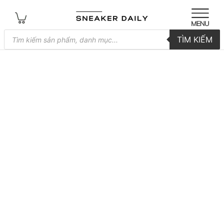
Tìm
TÌM KIẾM
kiếm
sản
phẩm