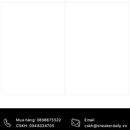
133
5.290.000
₫
3.090.000
₫
Trả góp 0%
Trả góp 0%
Giày Nike Air Max 1 PRM
Giày Nike Patta x Parra x
‘LFC X LBJ’ FB8914-100
Air Max 1 Premium
‘Cherrywood’ 394805-
5.890.000
₫
600
276.000.000
₫
Mua hàng:
0898875522
Email
CSKH:
0948334705
cskh@sneakerdaily.vn