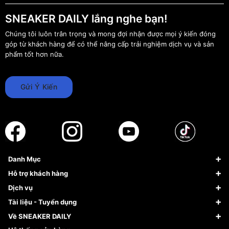
SNEAKER DAILY lắng nghe bạn!
Chúng tôi luôn trân trọng và mong đợi nhận được mọi ý kiến đóng
góp từ khách hàng để có thể nâng cấp trải nghiệm dịch vụ và sản
phẩm tốt hơn nữa.
Gửi Ý Kiến
Danh Mục
Sneaker
Hỗ trợ khách hàng
Giày Bóng Rổ
FAQs & Help
Dịch vụ
Giày Nike
Về Fundiin
Tạp chí
Tài liệu - Tuyển dụng
Giày Adidas
Hướng dẫn thanh toán trả sau qua Fundiin
Dịch vụ ký gửi
Đăng ký bản quyền
Về SNEAKER DAILY
Giày Peak
Chính sách đổi trả/Hoàn tiền
Tuyển dụng