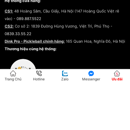
Câu chuyện về SNEAKER DAILY
Hệ thống cửa hàng:
Lego
Chính sách giao hàng/Kiểm hàng
Đăng ký Cộng Tác Viên Bán Hàng
Cam kết mua sắm
CS1:
48 Hoàng Sâm, Cầu Giấy, Hà Nội (147 Hoàng Quốc Việt rẽ
Chính sách bảo hành
Hợp tác NCC
vào) -
089.887.5522
Chính sách thanh toán
Chính sách đại lý
CS2:
Cơ sở 2: 1839 Đường Hùng Vương, Việt Trì, Phú Thọ -
Điều khoản dịch vụ
0839.33.55.22
Chính sách bảo mật
Dink Pro - Pickleball chính hãng:
165 Quan Hoa, Nghĩa Đô, Hà Nội
Kiểm tra tình trạng đơn hàng
Thương hiệu cùng hệ thống:
Trang Chủ
Hotline
Zalo
Messenger
Ưu đãi
ĐKKD:01G8033450 - Cấp ngày: 04/05/2023 - Nơi cấp: Hà Nội
Hộ Kinh Doanh Đại Lý Sneaker MST: 8828563711-001