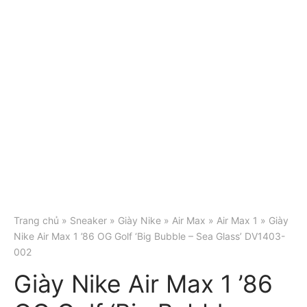
Trang chủ
»
Sneaker
»
Giày Nike
»
Air Max
»
Air Max 1
» Giày
Nike Air Max 1 ’86 OG Golf ‘Big Bubble – Sea Glass’ DV1403-
002
Giày Nike Air Max 1 ’86