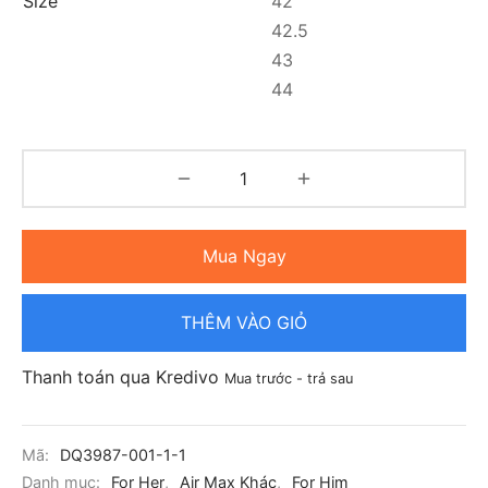
Size
42
42.5
43
44
Mua Ngay
THÊM VÀO GIỎ
Thanh toán qua Kredivo
Mua trước - trả sau
Mã:
DQ3987-001-1-1
Danh mục:
For Her
,
Air Max Khác
,
For Him