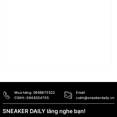
Giày Nike Air Max Bella Tr 5 Prm ‘Green’ DN0896-
300
3.290.000
₫
Mua hàng:
0898875522
Email
CSKH:
0948334705
cskh@sneakerdaily.vn
SNEAKER DAILY lắng nghe bạn!