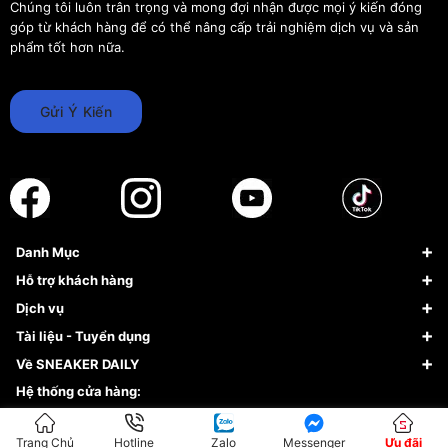
Chúng tôi luôn trân trọng và mong đợi nhận được mọi ý kiến đóng
góp từ khách hàng để có thể nâng cấp trải nghiệm dịch vụ và sản
phẩm tốt hơn nữa.
Gửi Ý Kiến
Danh Mục
Sneaker
Hỗ trợ khách hàng
Giày Bóng Rổ
FAQs & Help
Dịch vụ
Giày Nike
Về Fundiin
Tạp chí
Tài liệu - Tuyển dụng
Giày Adidas
Hướng dẫn thanh toán trả sau qua Fundiin
Dịch vụ ký gửi
Đăng ký bản quyền
Về SNEAKER DAILY
Giày Peak
Chính sách đổi trả/Hoàn tiền
Tuyển dụng
Câu chuyện về SNEAKER DAILY
Hệ thống cửa hàng:
Lego
Chính sách giao hàng/Kiểm hàng
Đăng ký Cộng Tác Viên Bán Hàng
Cam kết mua sắm
CS1:
48 Hoàng Sâm, Cầu Giấy, Hà Nội (147 Hoàng Quốc Việt rẽ
Chính sách bảo hành
Hợp tác NCC
Trang Chủ
Hotline
Zalo
Messenger
Ưu đãi