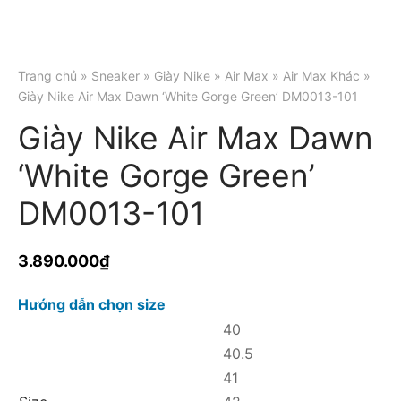
Trang chủ
»
Sneaker
»
Giày Nike
»
Air Max
»
Air Max Khác
»
Giày Nike Air Max Dawn ‘White Gorge Green’ DM0013-101
Giày Nike Air Max Dawn
‘White Gorge Green’
DM0013-101
3.890.000
₫
Hướng dẫn chọn size
40
40.5
41