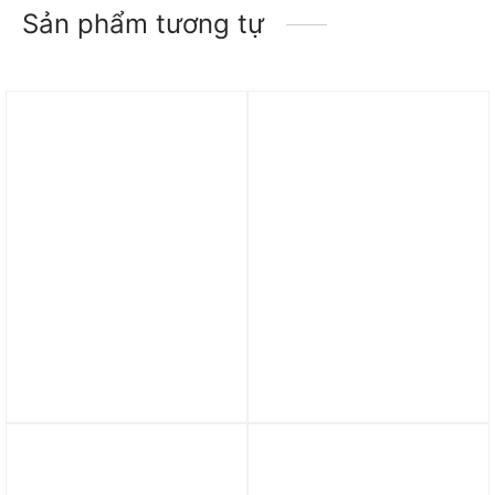
Sản phẩm tương tự
Trả góp 0%
Trả góp 0%
Áo thun Dickies Jersey
Áo thun Dickies Poplin
Short Sleeve Tee
Short Sleeve Shirts
DK010245C4D
DK010313CH1
980.000
₫
1.890.000
₫