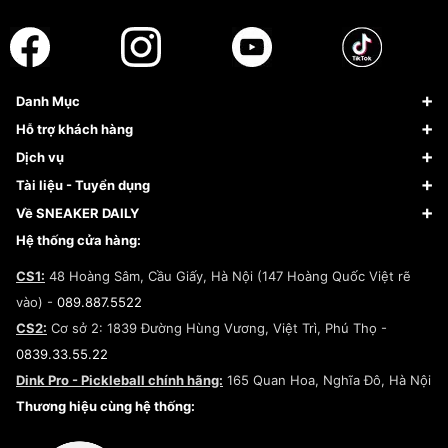
Danh Mục
Sneaker
Hỗ trợ khách hàng
Giày Bóng Rổ
FAQs & Help
Dịch vụ
Giày Nike
Về Fundiin
Tạp chí
Tài liệu - Tuyển dụng
Giày Adidas
Hướng dẫn thanh toán trả sau qua Fundiin
Dịch vụ ký gửi
Đăng ký bản quyền
Về SNEAKER DAILY
Giày Peak
Chính sách đổi trả/Hoàn tiền
Tuyển dụng
Câu chuyện về SNEAKER DAILY
Hệ thống cửa hàng:
Lego
Chính sách giao hàng/Kiểm hàng
Đăng ký Cộng Tác Viên Bán Hàng
Cam kết mua sắm
CS1:
48 Hoàng Sâm, Cầu Giấy, Hà Nội (147 Hoàng Quốc Việt rẽ
Chính sách bảo hành
Hợp tác NCC
vào) -
089.887.5522
Chính sách thanh toán
Chính sách đại lý
CS2:
Cơ sở 2: 1839 Đường Hùng Vương, Việt Trì, Phú Thọ -
Điều khoản dịch vụ
0839.33.55.22
Chính sách bảo mật
Dink Pro - Pickleball chính hãng:
165 Quan Hoa, Nghĩa Đô, Hà Nội
Kiểm tra tình trạng đơn hàng
Thương hiệu cùng hệ thống: