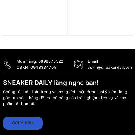
Áo Sweater Dickies
Áo Thun Single Jersey
French Terry Crewneck
Relaxed Short Sleeve Tee
DK010128C4D
‘Black’ DK011539BLK
1.490.000
₫
650.000
₫
890.000
₫
Mua hàng:
0898875522
Email
CSKH:
0948334705
cskh@sneakerdaily.vn
SNEAKER DAILY lắng nghe bạn!
Chúng tôi luôn trân trọng và mong đợi nhận được mọi ý kiến đóng
góp từ khách hàng để có thể nâng cấp trải nghiệm dịch vụ và sản
phẩm tốt hơn nữa.
Gửi Ý Kiến