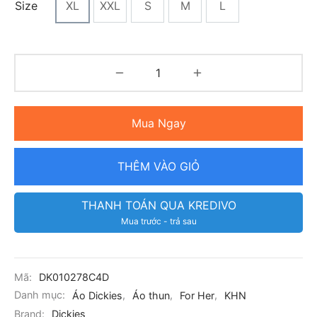
Size
XL
XXL
S
M
L
Mua Ngay
THÊM VÀO GIỎ
THANH TOÁN QUA KREDIVO
Mua trước - trả sau
Mã:
DK010278C4D
Danh mục:
Áo Dickies
,
Áo thun
,
For Her
,
KHN
Brand:
Dickies