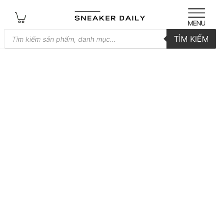
Tìm
TÌM KIẾM
kiếm
sản
phẩm