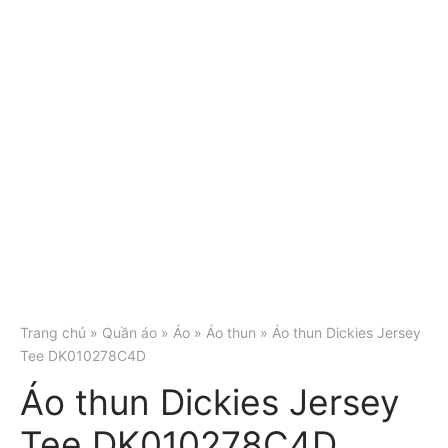
Trang chủ
»
Quần áo
»
Áo
»
Áo thun
» Áo thun Dickies Jersey
Tee DK010278C4D
Áo thun Dickies Jersey
Tee DK010278C4D