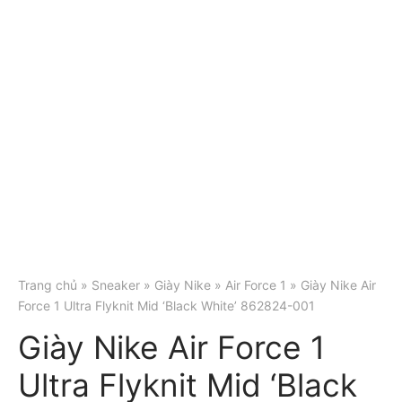
Trang chủ
»
Sneaker
»
Giày Nike
»
Air Force 1
» Giày Nike Air
Force 1 Ultra Flyknit Mid ‘Black White’ 862824-001
Giày Nike Air Force 1
Ultra Flyknit Mid ‘Black