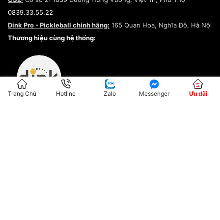
Điều khoản dịch vụ
0839.33.55.22
Chính sách bảo mật
Dink Pro - Pickleball chính hãng:
165 Quan Hoa, Nghĩa Đô, Hà Nội
Kiểm tra tình trạng đơn hàng
Thương hiệu cùng hệ thống:
Trang Chủ
Hotline
Zalo
Messenger
Ưu đãi
ĐKKD:01G8033450 - Cấp ngày: 04/05/2023 - Nơi cấp: Hà Nội
Hộ Kinh Doanh Đại Lý Sneaker MST: 8828563711-001