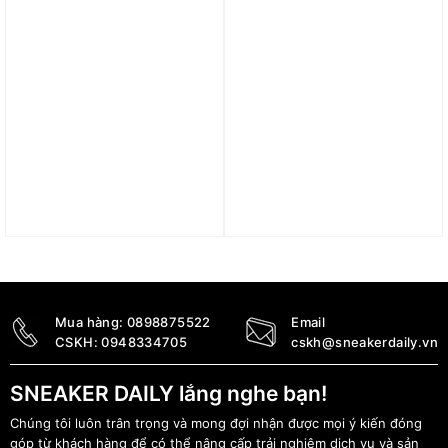
Giày Nike Air Force 1 ’07
Giày Nike Air Force 1 ’07
Premium ‘Pastel Reveal’
LX Low ‘Team Gold’
DJ6901-600
DV7186-700
4.490.000
₫
4.890.000
₫
4.090.000
₫
Mua hàng:
0898875522
Email
CSKH:
0948334705
cskh@sneakerdaily.vn
SNEAKER DAILY lắng nghe bạn!
Chúng tôi luôn trân trọng và mong đợi nhận được mọi ý kiến đóng
góp từ khách hàng để có thể nâng cấp trải nghiệm dịch vụ và sản