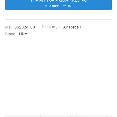
THANH TOÁN QUA KREDIVO
Mua trước - trả sau
Mã:
862824-001
Danh mục:
Air Force 1
Brand:
Nike