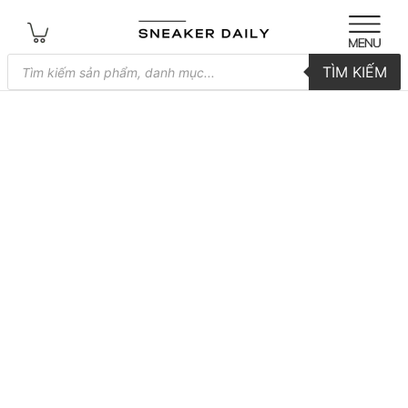
Tìm
TÌM KIẾM
kiếm
sản
phẩm