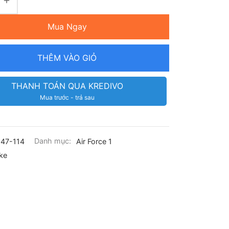
Mua Ngay
THÊM VÀO GIỎ
THANH TOÁN QUA KREDIVO
Mua trước - trả sau
47-114
Danh mục:
Air Force 1
ke