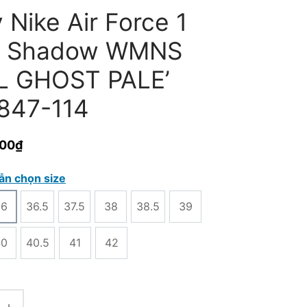
 Nike Air Force 1
 Shadow WMNS
IL GHOST PALE’
847-114
000
₫
ẫn chọn size
36
36.5
37.5
38
38.5
39
40
40.5
41
42