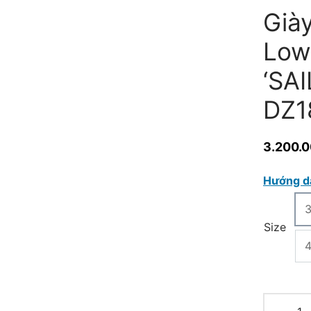
Giày
Low
‘SA
DZ1
3.200.
Hướng d
Size