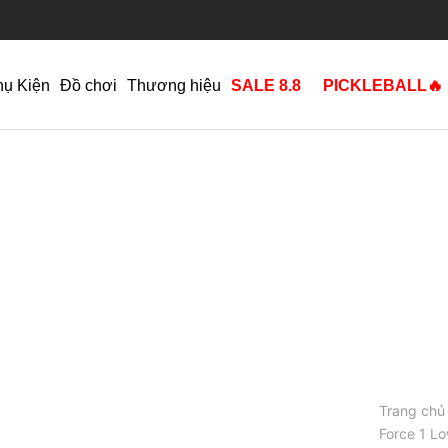
hụ Kiện
Đồ chơi
Thương hiệu
SALE 8.8
PICKLEBALL🔥
Trang chủ
Force 1 