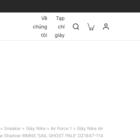
Về
Tạp
chúng
chí
tôi
giày
»
Sneaker
»
Giày Nike
»
Air Force 1
» Giày Nike Air
Low Shadow WMNS ‘SAIL GHOST PALE’ DZ1847-114