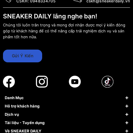
CSKH:
0948334705
cskh@sneakerdaily.vn
SNEAKER DAILY lắng nghe bạn!
Chúng tôi luôn trân trọng và mong đợi nhận được mọi ý kiến đóng
góp từ khách hàng để có thể nâng cấp trải nghiệm dịch vụ và sản
phẩm tốt hơn nữa.
Gửi Ý Kiến
Danh Mục
Sneaker
Hỗ trợ khách hàng
Giày Bóng Rổ
FAQs & Help
Dịch vụ
Giày Nike
Về Fundiin
Tạp chí
Tài liệu - Tuyển dụng
Giày Adidas
Hướng dẫn thanh toán trả sau qua Fundiin
Dịch vụ ký gửi
Đăng ký bản quyền
Về SNEAKER DAILY