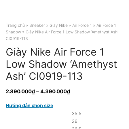
Trang chủ
»
Sneaker
»
Giày Nike
»
Air Force 1
»
Air Force 1
Shadow
» Giày Nike Air Force 1 Low Shadow ‘Amethyst Ash’
CI0919-113
Giày Nike Air Force 1
Low Shadow ‘Amethyst
Ash’ CI0919-113
–
2.890.000
₫
4.390.000
₫
Hướng dẫn chọn size
35.5
36