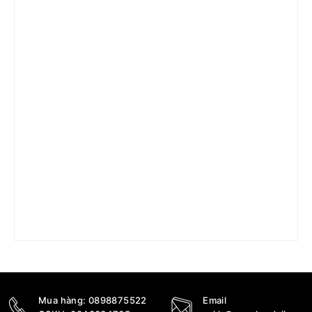
Giày Nike Air Force 1 Shadow ‘Multi Color’ DZ1847-
103
4.400.000
₫
Mua hàng:
0898875522
Email