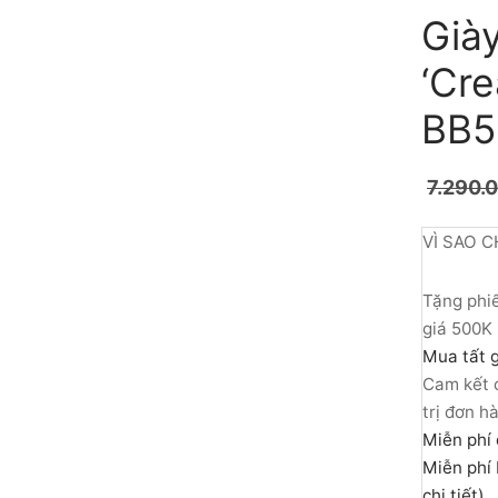
Già
‘Cre
BB
7.290.
VÌ SAO C
Tặng phiế
giá 500K
Mua tất g
Cam kết c
trị đơn h
Miễn phí 
Miễn phí 
chi tiết)