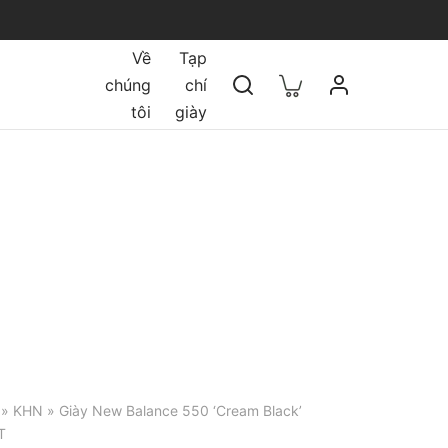
Về
Tạp
chúng
chí
tôi
giày
»
KHN
» Giày New Balance 550 ‘Cream Black’
T