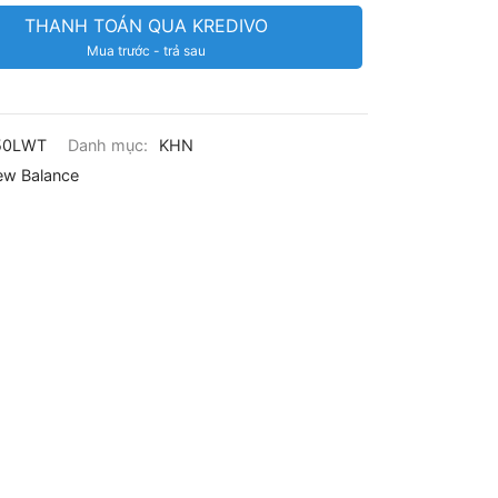
THANH TOÁN QUA KREDIVO
Mua trước - trả sau
50LWT
Danh mục:
KHN
w Balance