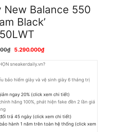
y New Balance 550
am Black’
550LWT
000
₫
5.290.000
₫
HỌN sneakerdaily.vn?
u bảo hiểm giày và vệ sinh giày 6 tháng trị
iảm ngay 20% (click xem chi tiết)
hính hãng 100%, phát hiện fake đền 2 lần giá
àng
đổi trả 45 ngày (click xem chi tiết)
bảo hành 1 năm trên toàn hệ thống (click xem