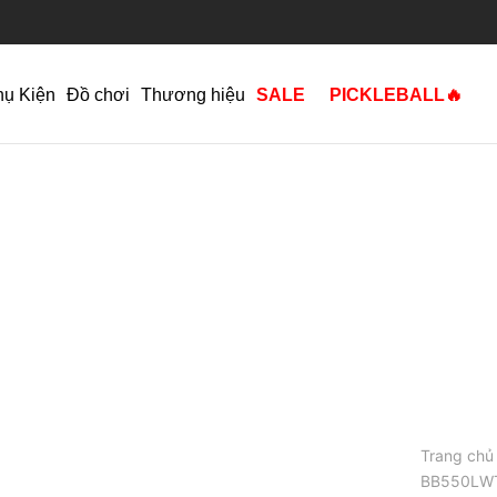
hụ Kiện
Đồ chơi
Thương hiệu
SALE
PICKLEBALL🔥
Trang chủ
BB550LW