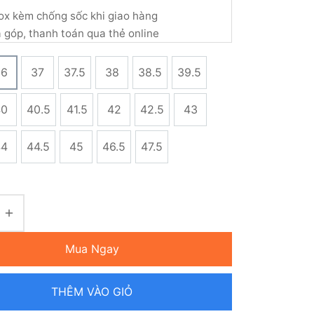
ox kèm chống sốc khi giao hàng
ả góp, thanh toán qua thẻ online
36
37
37.5
38
38.5
39.5
40
40.5
41.5
42
42.5
43
44
44.5
45
46.5
47.5
Mua Ngay
THÊM VÀO GIỎ