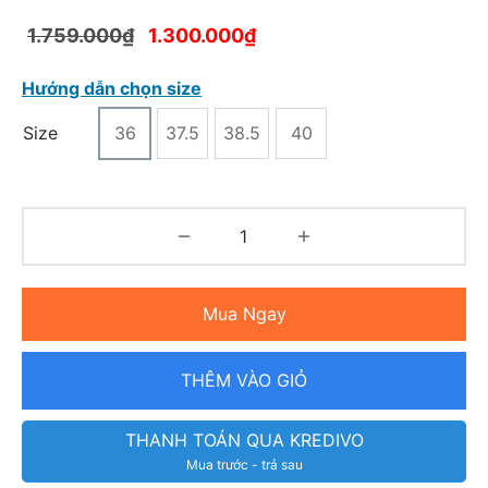
1.759.000
₫
1.300.000
₫
Hướng dẫn chọn size
Size
36
37.5
38.5
40
Mua Ngay
THÊM VÀO GIỎ
THANH TOÁN QUA KREDIVO
Mua trước - trả sau