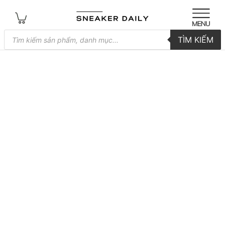
Tìm
TÌM KIẾM
kiếm
sản
phẩm