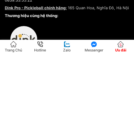
Chính sách bảo mật
Dink Pro - Pickleball chính hãng:
165 Quan Hoa, Nghĩa Đô, Hà Nội
Kiểm tra tình trạng đơn hàng
Thương hiệu cùng hệ thống:
Trang Chủ
Hotline
Zalo
Messenger
Ưu đãi
ĐKKD:01G8033450 - Cấp ngày: 04/05/2023 - Nơi cấp: Hà Nội
Hộ Kinh Doanh Đại Lý Sneaker MST: 8828563711-001