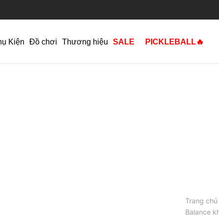
hụ Kiện
Đồ chơi
Thương hiệu
SALE
PICKLEBALL🔥
Trang chủ
Balance k