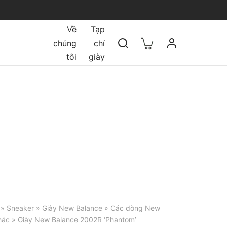
Về
Tạp
chúng
chí
tôi
giày
»
Sneaker
»
Giày New Balance
»
Các dòng New
hác
» Giày New Balance 2002R ‘Phantom’