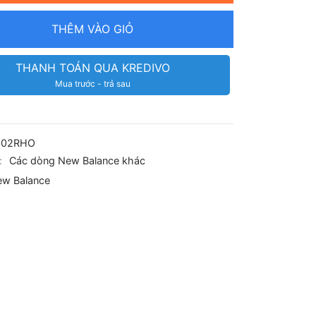
THÊM VÀO GIỎ
THANH TOÁN QUA KREDIVO
Mua trước - trả sau
002RHO
:
Các dòng New Balance khác
w Balance