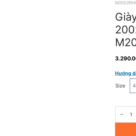
M2002RH
Già
200
M2
3.290.
Hướng d
Size
4