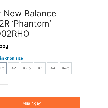
O
y New Balance
2R ‘Phantom’
002RHO
000
₫
ẫn chọn size
1.5
42
42.5
43
44
44.5
Mua Ngay