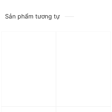
Sản phẩm tương tự
Trả góp 0%
Trả góp 0%
Giày Air Jordan Luka 2
Giày Air Jordan 2 Retro
PF ‘Black Volt’ DX9012-
‘Wings’ DZ7391-103
017
8.490.000
₫