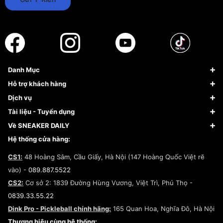
Danh Mục
Sneaker
Hỗ trợ khách hàng
Giày Bóng Rổ
FAQs & Help
Dịch vụ
Giày Nike
Về Fundiin
Tạp chí
Tài liệu - Tuyển dụng
Giày Adidas
Hướng dẫn thanh toán trả sau qua Fundiin
Dịch vụ ký gửi
Đăng ký bản quyền
Về SNEAKER DAILY
Giày Peak
Chính sách đổi trả/Hoàn tiền
Tuyển dụng
Câu chuyện về SNEAKER DAILY
Hệ thống cửa hàng:
Lego
Chính sách giao hàng/Kiểm hàng
Đăng ký Cộng Tác Viên Bán Hàng
Cam kết mua sắm
CS1:
48 Hoàng Sâm, Cầu Giấy, Hà Nội (147 Hoàng Quốc Việt rẽ
Chính sách bảo hành
Hợp tác NCC
vào) -
089.887.5522
Chính sách thanh toán
Chính sách đại lý
CS2:
Cơ sở 2: 1839 Đường Hùng Vương, Việt Trì, Phú Thọ -
Điều khoản dịch vụ
0839.33.55.22
Chính sách bảo mật
Dink Pro - Pickleball chính hãng:
165 Quan Hoa, Nghĩa Đô, Hà Nội
Kiểm tra tình trạng đơn hàng
Thương hiệu cùng hệ thống: