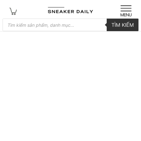
Tìm
TÌM KIẾM
kiếm
sản
phẩm