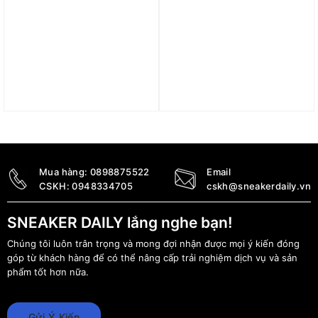
Giày (WMNS) Air Jordan
Giày Air Jordan 2 Retro
2 Retro Low ‘Black
‘Origins’ DR8884-101
Metallic Gold’ DX4401-
6.090.000
₫
001
4.290.000
₫
Mua hàng:
0898875522
Email
CSKH:
0948334705
cskh@sneakerdaily.vn
SNEAKER DAILY lắng nghe bạn!
Chúng tôi luôn trân trọng và mong đợi nhận được mọi ý kiến đóng
góp từ khách hàng để có thể nâng cấp trải nghiệm dịch vụ và sản
phẩm tốt hơn nữa.
Gửi Ý Kiến