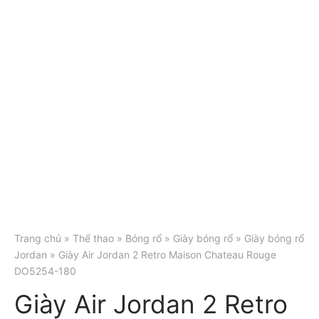
Trang chủ
»
Thể thao
»
Bóng rổ
»
Giày bóng rổ
»
Giày bóng rổ
Jordan
» Giày Air Jordan 2 Retro Maison Chateau Rouge
DO5254-180
Giày Air Jordan 2 Retro