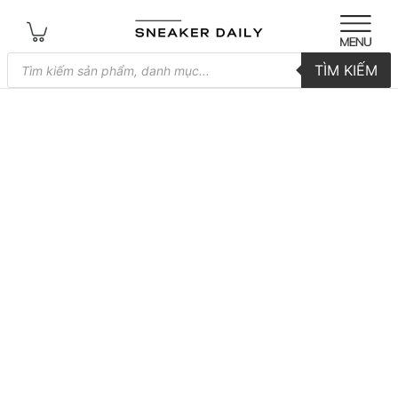
Tìm
TÌM KIẾM
kiếm
sản
phẩm