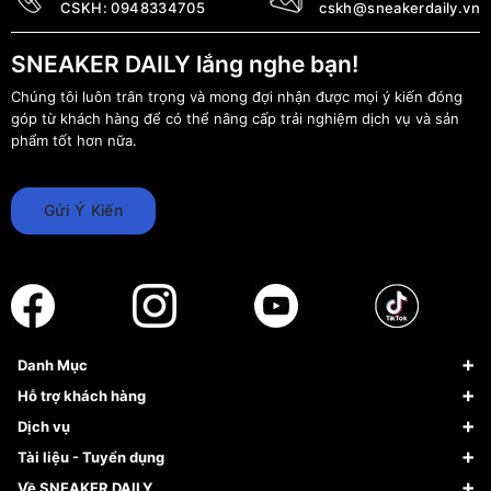
CSKH:
0948334705
cskh@sneakerdaily.vn
SNEAKER DAILY lắng nghe bạn!
Chúng tôi luôn trân trọng và mong đợi nhận được mọi ý kiến đóng
góp từ khách hàng để có thể nâng cấp trải nghiệm dịch vụ và sản
phẩm tốt hơn nữa.
Gửi Ý Kiến
Danh Mục
Sneaker
Hỗ trợ khách hàng
Giày Bóng Rổ
FAQs & Help
Dịch vụ
Giày Nike
Về Fundiin
Tạp chí
Tài liệu - Tuyển dụng
Giày Adidas
Hướng dẫn thanh toán trả sau qua Fundiin
Dịch vụ ký gửi
Đăng ký bản quyền
Về SNEAKER DAILY