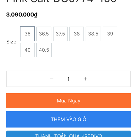
3.090.000
₫
36
36.5
37.5
38
38.5
39
Size
40
40.5
Mua Ngay
THÊM VÀO GIỎ
THANH TOÁN QUA KREDIVO