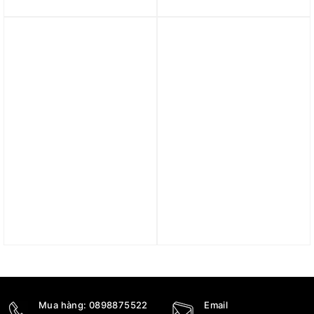
CZ8455-100
174
3.890.000
₫
3.890.000
₫
2.890.000
₫
Được xếp hạng
5 sao
Trả góp 0%
Trả góp 0%
Giày Air Jordan 1 Low
Giày Nike Air Jordan 1
‘Green Toe’ 553558-371
Retro Low OG ‘Black
Cement’ CZ0790-001
10.890.000
₫
4.790.000
₫
7.690.000
₫
4.690.000
₫
Được xếp hạng
5 sao
Mua hàng:
0898875522
Email