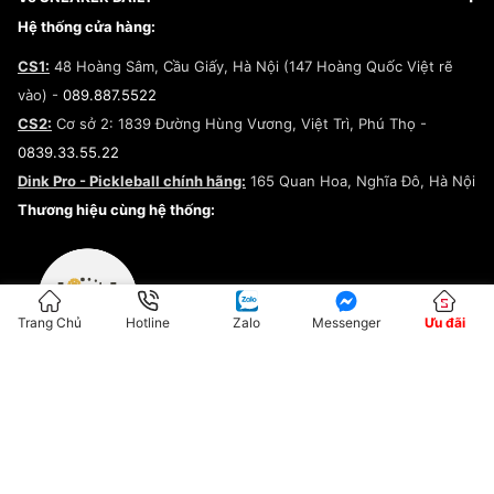
Giày Peak
Chính sách đổi trả/Hoàn tiền
Tuyển dụng
Câu chuyện về SNEAKER DAILY
Hệ thống cửa hàng:
Lego
Chính sách giao hàng/Kiểm hàng
Đăng ký Cộng Tác Viên Bán Hàng
Cam kết mua sắm
CS1:
48 Hoàng Sâm, Cầu Giấy, Hà Nội (147 Hoàng Quốc Việt rẽ
Chính sách bảo hành
Hợp tác NCC
vào) -
089.887.5522
Chính sách thanh toán
Chính sách đại lý
CS2:
Cơ sở 2: 1839 Đường Hùng Vương, Việt Trì, Phú Thọ -
Điều khoản dịch vụ
0839.33.55.22
Chính sách bảo mật
Dink Pro - Pickleball chính hãng:
165 Quan Hoa, Nghĩa Đô, Hà Nội
Kiểm tra tình trạng đơn hàng
Thương hiệu cùng hệ thống:
Trang Chủ
Hotline
Zalo
Messenger
Ưu đãi
ĐKKD:01G8033450 - Cấp ngày: 04/05/2023 - Nơi cấp: Hà Nội
Hộ Kinh Doanh Đại Lý Sneaker MST: 8828563711-001