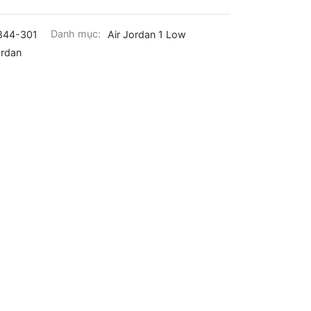
844-301
Danh mục:
Air Jordan 1 Low
rdan