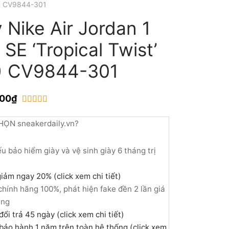
S) CV9844-301
 Nike Air Jordan 1
SE ‘Tropical Twist’
) CV9844-301
000
₫
trên 5 dựa trên
1
đánh giá
HỌN sneakerdaily.vn?
u bảo hiểm giày và vệ sinh giày 6 tháng trị
iảm ngay 20% (click xem chi tiết)
hính hãng 100%, phát hiện fake đền 2 lần giá
àng
đổi trả 45 ngày (click xem chi tiết)
bảo hành 1 năm trên toàn hệ thống (click xem