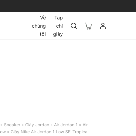
Về
Tạp
chúng
chí
tôi
giày
»
Sneaker
»
Giày Jordan
»
Air Jordan 1
»
Air
Low
» Giày Nike Air Jordan 1 Low SE ‘Tropical