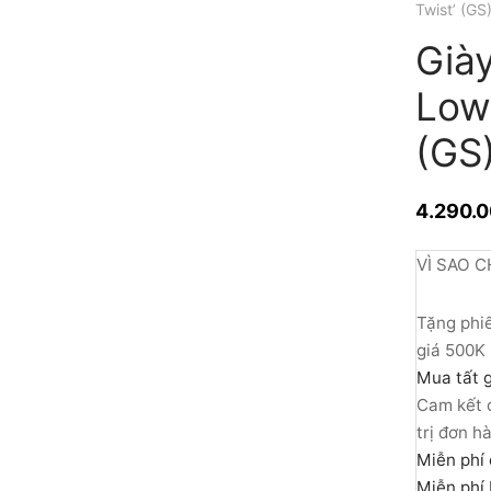
Twist’ (G
Giày
Low 
(GS
4.290.
VÌ SAO C
Tặng phiế
giá 500K
Mua tất g
Cam kết c
trị đơn h
Miễn phí 
Miễn phí 