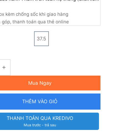
ox kèm chống sốc khi giao hàng
ả góp, thanh toán qua thẻ online
37.5
Mua Ngay
THÊM VÀO GIỎ
THANH TOÁN QUA KREDIVO
Mua trước - trả sau