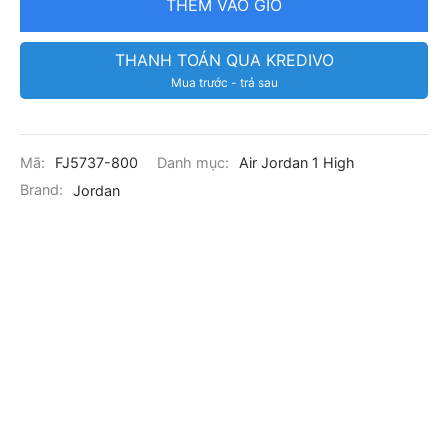
THÊM VÀO GIỎ
THANH TOÁN QUA KREDIVO
Mua trước - trả sau
Mã:
FJ5737-800
Danh mục:
Air Jordan 1 High
Brand:
Jordan