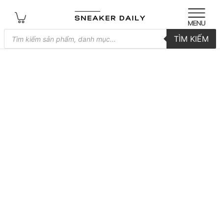
Tìm
TÌM KIẾM
kiếm
sản
phẩm