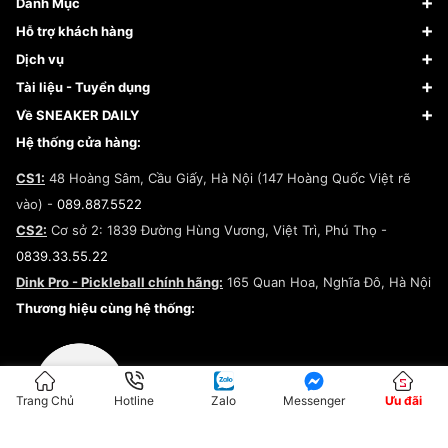
Danh Mục
Sneaker
Hỗ trợ khách hàng
Giày Bóng Rổ
FAQs & Help
Dịch vụ
Giày Nike
Về Fundiin
Tạp chí
Tài liệu - Tuyển dụng
Giày Adidas
Hướng dẫn thanh toán trả sau qua Fundiin
Dịch vụ ký gửi
Đăng ký bản quyền
Về SNEAKER DAILY
Giày Peak
Chính sách đổi trả/Hoàn tiền
Tuyển dụng
Câu chuyện về SNEAKER DAILY
Hệ thống cửa hàng:
Lego
Chính sách giao hàng/Kiểm hàng
Đăng ký Cộng Tác Viên Bán Hàng
Cam kết mua sắm
CS1:
48 Hoàng Sâm, Cầu Giấy, Hà Nội (147 Hoàng Quốc Việt rẽ
Chính sách bảo hành
Hợp tác NCC
vào) -
089.887.5522
Chính sách thanh toán
Chính sách đại lý
CS2:
Cơ sở 2: 1839 Đường Hùng Vương, Việt Trì, Phú Thọ -
Điều khoản dịch vụ
0839.33.55.22
Chính sách bảo mật
Dink Pro - Pickleball chính hãng:
165 Quan Hoa, Nghĩa Đô, Hà Nội
Kiểm tra tình trạng đơn hàng
Thương hiệu cùng hệ thống:
Trang Chủ
Hotline
Zalo
Messenger
Ưu đãi