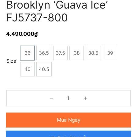
Brooklyn ‘Guava Ice’
FJ5737-800
4.490.000
₫
36
36.5
37.5
38
38.5
39
Size
40
40.5
Mua Ngay