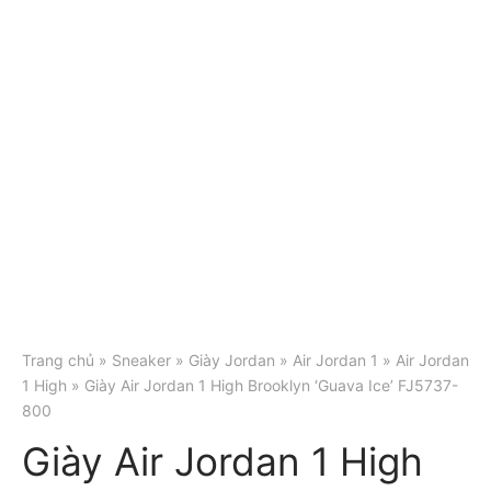
Trang chủ
»
Sneaker
»
Giày Jordan
»
Air Jordan 1
»
Air Jordan
1 High
» Giày Air Jordan 1 High Brooklyn ‘Guava Ice’ FJ5737-
800
Giày Air Jordan 1 High