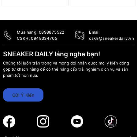
Found’ DZ5485-612
‘Particle Grey’ DV1307-
101
12.490.000
₫
5.690.000
₫
Mua hàng:
0898875522
Email
CSKH:
0948334705
cskh@sneakerdaily.vn
SNEAKER DAILY lắng nghe bạn!
Chúng tôi luôn trân trọng và mong đợi nhận được mọi ý kiến đóng
góp từ khách hàng để có thể nâng cấp trải nghiệm dịch vụ và sản
phẩm tốt hơn nữa.
Gửi Ý Kiến