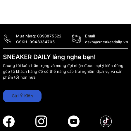
Giày Air Jordan 1 Retro High OG ‘Knicks’ 555088-
407
14.730.000
₫
Mua hàng:
0898875522
Email
CSKH:
0948334705
cskh@sneakerdaily.vn
SNEAKER DAILY lắng nghe bạn!
Chúng tôi luôn trân trọng và mong đợi nhận được mọi ý kiến đóng
góp từ khách hàng để có thể nâng cấp trải nghiệm dịch vụ và sản
phẩm tốt hơn nữa.
Gửi Ý Kiến