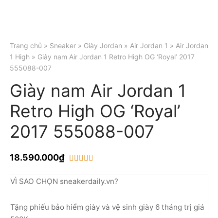
Trang chủ
»
Sneaker
»
Giày Jordan
»
Air Jordan 1
»
Air Jordan
1 High
» Giày nam Air Jordan 1 Retro High OG ‘Royal’ 2017
555088-007
Giày nam Air Jordan 1
Retro High OG ‘Royal’
2017 555088-007
18.590.000
₫
trên 5 dựa trên
1
đánh giá
VÌ SAO CHỌN sneakerdaily.vn?
Tặng phiếu bảo hiểm giày và vệ sinh giày 6 tháng trị giá